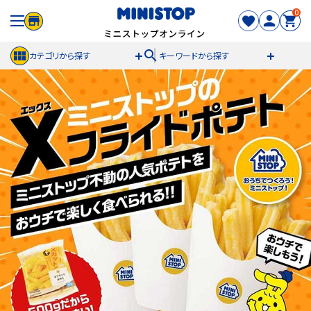
0
search
カテゴリから探す
キーワードから探す
ACCOUNT MENU
meeting_room
person
ログイン
新規登録
セール商品
カテゴリから探す
冷凍食品
スイーツ
お菓子