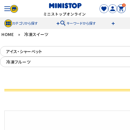
0
search
カテゴリから探す
キーワードから探す
HOME
»
冷凍スイーツ
ACCOUNT MENU
アイス・シャーベット
meeting_room
person
ログイン
新規登録
冷凍フルーツ
セール商品
カテゴリから探す
冷凍食品
スイーツ
お菓子