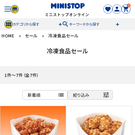
0
search
カテゴリから探す
キーワードから探す
HOME
»
セール
»
冷凍食品セール
ACCOUNT MENU
冷凍食品セール
meeting_room
person
ログイン
新規登録
セール商品
1件～7件（全7件）
カテゴリから探す
list
tune
新着順
絞り込み
冷凍食品
商品名
新着順
スイーツ
発売日順
価格が安い
お菓子