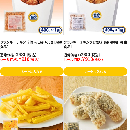
価格が高い
飲料
お気に入り登録数
酒類
日用品
クランキーチキン 辛旨味 1袋 400g ［冷凍
クランキーチキンうま塩味 1袋 400g［冷凍
食品］
食品］
¥980
¥980
通常価格：
（税込）
通常価格：
（税込）
ギフト
¥910
¥910
セール価格：
（税込）
セール価格：
（税込）
セール
カートに入れる
カートに入れる
フードロス
ペット用品
SHOP GUIDE
ご利用ガイド