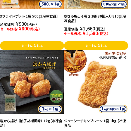
お問い合わせ
Xフライドポテト 1袋 500g［冷凍食品］
ささみ梅しそ巻き 1袋 30個入り 810g［冷
特定商取引法表示について
凍食品］
¥900
通常価格：
（税込）
¥800
¥1,660
セール価格：
（税込）
通常価格：
（税込）
プライバシーポリシー
¥1,580
セール価格：
（税込）
利用規約
カートに入れる
カートに入れる
会社概要
塩から揚げ （柚子胡椒風味） 1kg［冷凍食
ジューシーチキンプレーン 1袋 1kg ［冷凍
品］
食品］