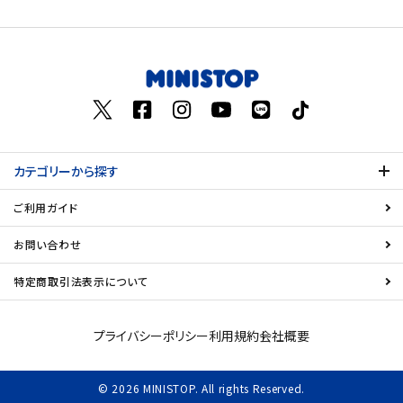
価格が高い
飲料
お気に入り登録数
酒類
日用品
カテゴリーから探す
ギフト
ご利用ガイド
セール
お問い合わせ
フードロス
特定商取引法表示について
ペット用品
プライバシーポリシー
利用規約
会社概要
SHOP GUIDE
© 2026 MINISTOP. All rights Reserved.
ご利用ガイド