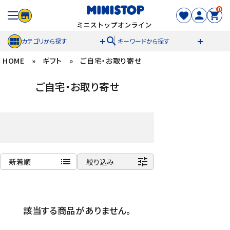
0
search
カテゴリから探す
キーワードから探す
HOME
»
ギフト
»
ご自宅・お取り寄せ
ACCOUNT MENU
ご自宅・お取り寄せ
meeting_room
person
ログイン
新規登録
セール商品
カテゴリから探す
list
tune
新着順
絞り込み
冷凍食品
商品名
新着順
スイーツ
該当する商品がありません。
発売日順
価格が安い
お菓子