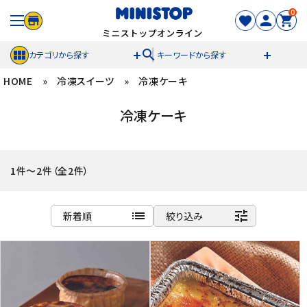
0
search
カテゴリから探す
キーワードから探す
HOME
»
冷凍スイーツ
»
冷凍ケーキ
ACCOUNT MENU
冷凍ケーキ
meeting_room
person
ログイン
新規登録
セール商品
1件～2件（全2件）
カテゴリから探す
list
tune
新着順
絞り込み
冷凍食品
商品名
新着順
スイーツ
発売日順
価格が安い
お菓子