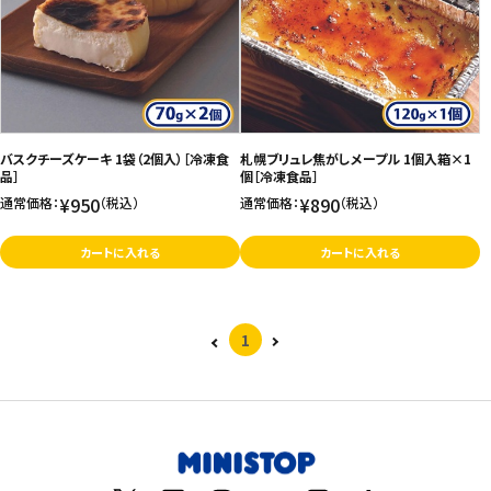
価格が高い
飲料
お気に入り登録数
酒類
日用品
バスクチーズケーキ 1袋（2個入）［冷凍食
札幌ブリュレ焦がしメープル 1個入箱×1
品］
個［冷凍食品］
¥950
¥890
通常価格：
（税込）
通常価格：
（税込）
ギフト
カートに入れる
カートに入れる
セール
フードロス
1
ペット用品
SHOP GUIDE
ご利用ガイド