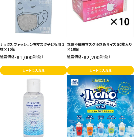
価格が高い
飲料
お気に入り登録数
酒類
日用品
ナックス ファッション布マスク子ども用 1
立体不織布マスク小さめサイズ 50枚入り
枚×10個
×10個
¥1,000
¥2,200
通常価格：
（税込）
通常価格：
（税込）
ギフト
カートに入れる
カートに入れる
セール
フードロス
ペット用品
SHOP GUIDE
ご利用ガイド