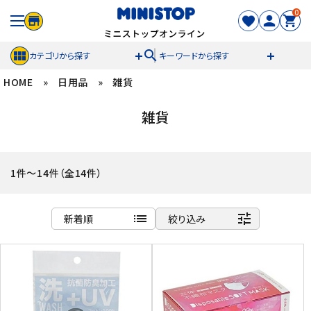
0
search
カテゴリから探す
キーワードから探す
HOME
»
日用品
»
雑貨
ACCOUNT MENU
雑貨
meeting_room
person
ログイン
新規登録
セール商品
1件～14件（全14件）
カテゴリから探す
list
tune
新着順
絞り込み
冷凍食品
商品名
新着順
スイーツ
発売日順
価格が安い
お菓子