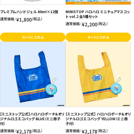
お問い合わせ
プレミアムハンドジェル 60ml×12個
MINISTOP ハロハロ ミニチュアマスコッ
ト vol.2 全5種セット
¥1,800
通常価格：
（税込）
特定商取引法表示について
¥2,200
通常価格：
（税込）
プライバシーポリシー
カートに入れる
カートに入れる
利用規約
会社概要
【ミニストップ公式】ハロハロポーチ＆オリ
【ミニストップ公式】 ハロハロポーチ＆オリ
ジナルロゴエコバッグ BLUE（ミニ冊子
ジナルロゴエコバッグ YELLOW（ミニ冊
付）
子付）
¥2,178
¥2,178
通常価格：
（税込）
通常価格：
（税込）