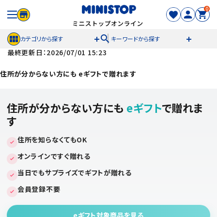
0
search
カテゴリから探す
キーワードから探す
最終更新日：2026/07/01 15:23
ACCOUNT MENU
住所が分からない方にも eギフトで贈れます
meeting_room
person
ログイン
新規登録
住所が分からない方にも
eギフト
で贈れま
す
セール商品
住所を知らなくてもOK
カテゴリから探す
オンラインですぐ贈れる
冷凍食品
当日でもサプライズでギフトが贈れる
会員登録不要
スイーツ
お菓子
eギフト対象商品を見る