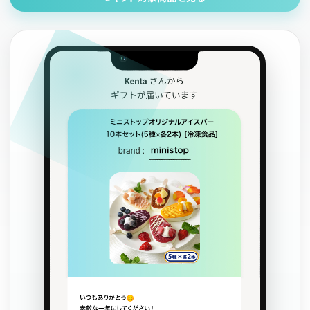
飲料
酒類
日用品
ギフト
セール
フードロス
ペット用品
SHOP GUIDE
ご利用ガイド