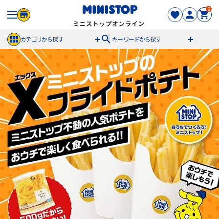
0
search
カテゴリから探す
キーワードから探す
ACCOUNT MENU
meeting_room
person
ログイン
新規登録
セール商品
カテゴリから探す
冷凍食品
スイーツ
お菓子