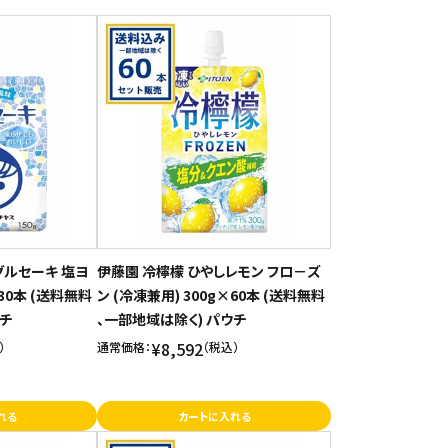
グルセーキ 塩ヨ
伊藤園 冷檸檬 ひやしレモン フロ－ズ
30本 (送料無料
ン (冷凍兼用) 300g×60本 (送料無料
ウチ
、一部地域は除く) パウチ
¥8,592
）
通常価格：
（税込）
れる
カートに入れる