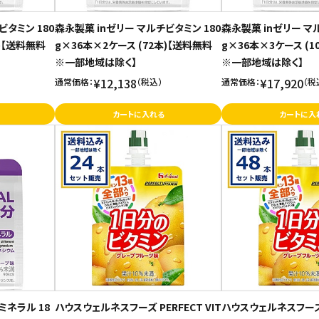
ビタミン 180
森永製菓 inゼリー マルチビタミン 180
森永製菓 inゼリー マ
本)【送料無料
g×36本×2ケース (72本)【送料無料
g×36本×3ケース (1
※一部地域は除く】
※一部地域は除く】
¥12,138
¥17,920
通常価格：
（税込）
通常価格：
（税
カートに入れる
カートに入
ミネラル 18
ハウスウェルネスフーズ PERFECT VIT
ハウスウェルネスフーズ P