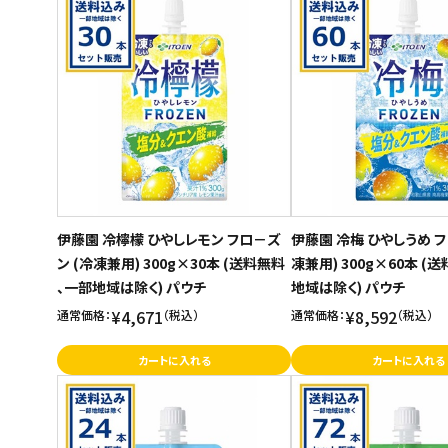
ご利用ガイド
お問い合わせ
特定商取引法表示について
プライバシーポリシー
利用規約
会社概要
伊藤園 冷檸檬 ひやしレモン フロ－ズ
伊藤園 冷梅 ひやしうめ フ
ン (冷凍兼用) 300g×30本 (送料無料
凍兼用) 300g×60本 (
、一部地域は除く) パウチ
地域は除く) パウチ
¥4,671
¥8,592
通常価格：
（税込）
通常価格：
（税込）
カートに入れる
カートに入れる