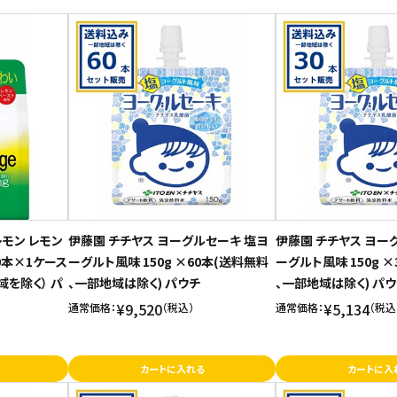
モン レモン
伊藤園 チチヤス ヨーグルセーキ 塩ヨ
伊藤園 チチヤス ヨー
0本×1ケース
ーグルト風味 150g ×60本(送料無料
ーグルト風味 150g ×
域を除く） パ
、一部地域は除く) パウチ
、一部地域は除く) パ
¥9,520
¥5,134
通常価格：
（税込）
通常価格：
（税込
カートに入れる
カートに入