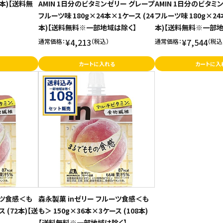
8本)【送料無
AMIN 1日分のビタミンゼリー グレープ
AMIN 1日分のビタミ
フルーツ味 180g×24本×1ケース (24
フルーツ味 180g×24
本)【送料無料※一部地域は除く】
本)【送料無料※一部地
¥4,213
¥7,544
通常価格：
（税込）
通常価格：
（税込
カートに入れる
カートに入
ーツ食感＜も
森永製菓 inゼリー フルーツ食感＜も
 (72本)【送
も＞ 150g×36本×3ケース (108本)
【送料無料※一部地域は除く】