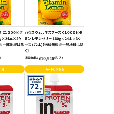
 C１０００ビタ
ハウスウェルネスフーズ C１０００ビタ
0g×24本×2ケ
ミン レモンゼリー 180g×24本×3ケ
無料※一部地域は除
ース (72本)【送料無料※一部地域は除
く】
¥10,946
）
通常価格：
（税込）
れる
カートに入れる