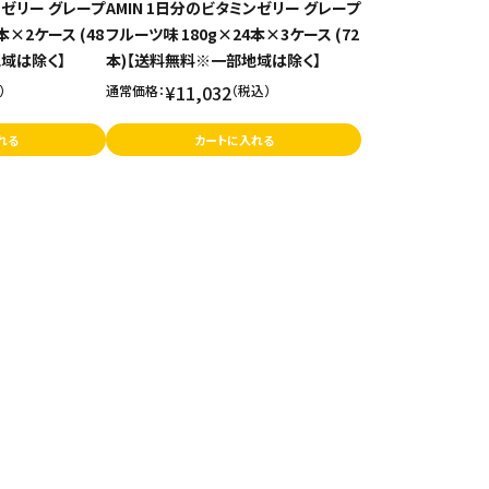
ンゼリー グレープ
AMIN 1日分のビタミンゼリー グレープ
本×2ケース (48
フルーツ味 180g×24本×3ケース (72
域は除く】
本)【送料無料※一部地域は除く】
¥11,032
）
通常価格：
（税込）
れる
カートに入れる