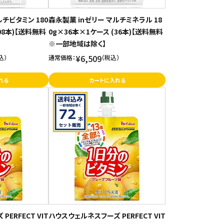
ルチビタミン 180
森永製菓 inゼリー マルチミネラル 18
08本)【送料無料
0g×36本×1ケース (36本)【送料無料
※一部地域は除く】
¥6,509
込）
通常価格：
（税込）
れる
カートに入れる
ERFECT VIT
ハウスウェルネスフーズ PERFECT VIT