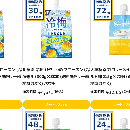
ロ－ズン (冷
伊藤園 冷梅 ひやしうめ フロ－ズン (冷
大塚製薬 カロリーメイ
送料無料 、一部
凍兼用) 300g×30本 (送料無料 、一部
ルト味 215g×72個 
地域は除く) パウチ
地域は除く)
¥4,671
¥12,657
通常価格：
（税込）
通常価格：
（税
カートに入れる
カートに入