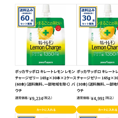
商品名
スイーツ
新着順
お菓子
発売日順
価格が安い
飲料
価格が高い
酒類
お気に入り登録数
日用品
ギフト
ポッカサッポロ キレートレモン レモン
ポッカサッポロ キレートレ
チャージゼリー 165g×30本×2ケース
チャージゼリー 165g×3
セール
(60本)（送料無料、一部地域を除く） パ
(30本)（送料無料、一部地
ウチ
ウチ
フードロス
¥9,234
¥4,991
通常価格：
（税込）
通常価格：
（税込）
ペット用品
カートに入れる
カートに入れる
SHOP GUIDE