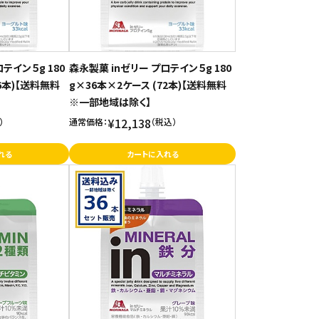
テイン５g 180
森永製菓 inゼリー プロテイン５g 180
6本)【送料無料
g×36本×2ケース (72本)【送料無料
※一部地域は除く】
¥12,138
）
通常価格：
（税込）
れる
カートに入れる