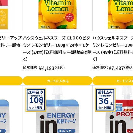
リー アップ
ハウスウェルネスフーズ C１０００ビタ
ハウスウェルネスフーズ
無料 、一部地
ミン レモンゼリー 180g×24本×1ケ
ミン レモンゼリー 18
ース (24本)【送料無料※一部地域は除
ース (48本)【送料
く】
く】
¥4,183
¥7,487
通常価格：
（税込）
通常価格：
（税込
カートに入れる
カートに入