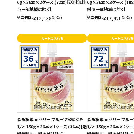
0g×36本×2ケース (72本)【送料無料
0g×36本×3ケース (10
※一部地域は除く】
料※一部地域は除く】
¥12,138
¥17,920
通常価格：
（税込）
通常価格：
（税込）
カートに入れる
カートに入れる
森永製菓 inゼリー フルーツ食感＜も
森永製菓 inゼリー フル
も＞ 150g×36本×1ケース (36本)【送
も＞ 150g×36本×2ケース
料無料※一部地域は除く】
料無料※一部地域は除く】