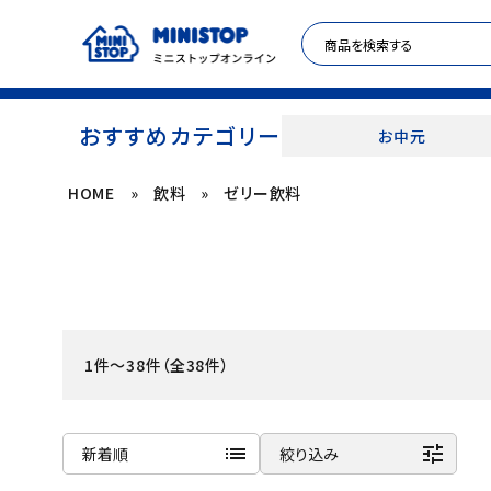
おすすめカテゴリー
お中元
HOME
»
飲料
»
ゼリー飲料
ACCOUNT MENU
meeting_room
person
ログイン
新規登録
セール商品
1件～38件（全38件）
カテゴリから探す
冷凍食品
list
tune
新着順
絞り込み