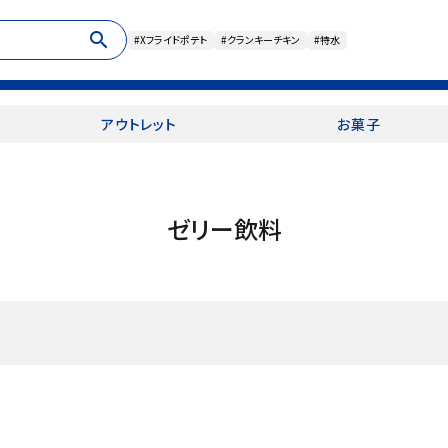
search
#Xフライドポテト
#クランキーチキン
#特水
アウトレット
お菓子
ゼリー飲料