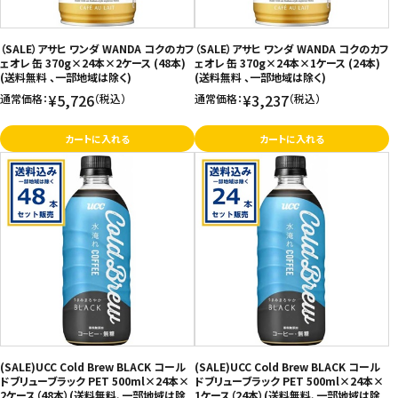
お問い合わせ
（SALE）アサヒ ワンダ WANDA コクのカフ
（SALE）アサヒ ワンダ WANDA コクのカフ
特定商取引法表示について
ェオレ 缶 370g×24本×2ケース (48本)
ェオレ 缶 370g×24本×1ケース (24本)
(送料無料 、一部地域は除く)
(送料無料 、一部地域は除く)
プライバシーポリシー
¥5,726
¥3,237
通常価格：
（税込）
通常価格：
（税込）
利用規約
カートに入れる
カートに入れる
会社概要
(SALE)UCC Cold Brew BLACK コール
(SALE)UCC Cold Brew BLACK コール
ドブリューブラック PET 500ml×24本×
ドブリューブラック PET 500ml×24本×
2ケース（48本）(送料無料、一部地域は除
1ケース（24本）(送料無料、一部地域は除