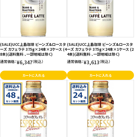
価格が高い
飲料
お気に入り登録数
酒類
日用品
(SALE)UCC上島珈琲 ビーンズ&ロースタ
(SALE)UCC上島珈琲 ビーンズ&ロースタ
ーズ カフェラテ 375g×24本×2ケース (4
ーズ カフェラテ 375g×24本×1ケース (2
8本)(送料無料 、一部地域は除く)
4本)(送料無料 、一部地域は除く)
ギフト
¥6,347
¥3,613
通常価格：
（税込）
通常価格：
（税込）
セール
カートに入れる
カートに入れる
フードロス
ペット用品
SHOP GUIDE
ご利用ガイド