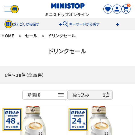
0
search
カテゴリから探す
キーワードから探す
HOME
»
セール
»
ドリンクセール
ACCOUNT MENU
ドリンクセール
meeting_room
person
ログイン
新規登録
セール商品
1件～38件（全38件）
カテゴリから探す
list
tune
新着順
絞り込み
冷凍食品
商品名
新着順
スイーツ
発売日順
価格が安い
お菓子