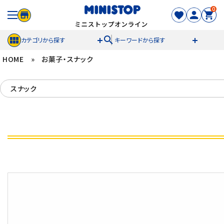
0
search
カテゴリから探す
キーワードから探す
HOME
»
お菓子・スナック
ACCOUNT MENU
スナック
meeting_room
person
ログイン
新規登録
セール商品
カテゴリから探す
冷凍食品
スイーツ
お菓子