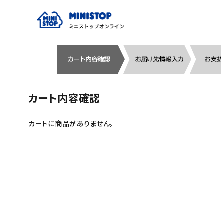
ACCOUNT MENU
meeting_room
person
ログイン
新規登録
カート内容確認
セール商品
カートに商品がありません。
カテゴリから探す
冷凍食品
スイーツ
お菓子