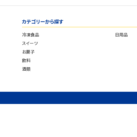
飲料
カテゴリーから探す
酒類
冷凍食品
日用品
日用品
スイーツ
お菓子
ギフト
飲料
セール
酒類
フードロス
ペット用品
SHOP GUIDE
ご利用ガイド