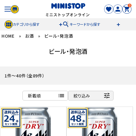
0
search
カテゴリから探す
キーワードから探す
HOME
»
お酒
»
ビール・発泡酒
ACCOUNT MENU
ビール・発泡酒
meeting_room
person
ログイン
新規登録
セール商品
1件～40件（全89件）
カテゴリから探す
list
tune
新着順
絞り込み
冷凍食品
商品名
新着順
スイーツ
発売日順
価格が安い
お菓子