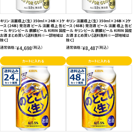
キリン 淡麗極上〈生〉 350ml×24本×1ケ
キリン 淡麗極上〈生〉 350ml×24本×2ケ
ース (24本) 発泡酒 ビール 淡麗 極上 缶ビ
ース (48本) 発泡酒 ビール 淡麗 極上 缶ビ
ール キリンビール 麒麟ビール KIRIN 国産
ール キリンビール 麒麟ビール KIRIN 国産
お酒 まとめ買い【送料無料※一部地域は
お酒 まとめ買い【送料無料※一部地域は
除く】
除く】
¥4,698
¥8,487
通常価格：
（税込）
通常価格：
（税込）
カートに入れる
カートに入れる