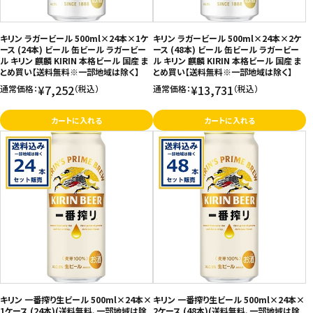
お問い合わせ
キリン ラガービール 500ml×24本×1ケ
キリン ラガービール 500ml×24本×2ケ
特定商取引法表示について
ース (24本) ビール 缶ビール ラガービー
ース (48本) ビール 缶ビール ラガービー
ル キリン 麒麟 KIRIN 本格ビール 国産 ま
ル キリン 麒麟 KIRIN 本格ビール 国産 ま
プライバシーポリシー
とめ買い【送料無料※一部地域は除く】
とめ買い【送料無料※一部地域は除く】
¥7,252
¥13,731
通常価格：
（税込）
通常価格：
（税込）
利用規約
会社概要
カートに入れる
カートに入れる
キリン 一番搾り生ビール 500ml×24本×
キリン 一番搾り生ビール 500ml×24本×
1ケース (24本)(送料無料、一部地域は除
2ケース (48本)(送料無料、一部地域は除