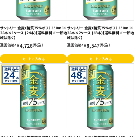
サントリー 金麦〈糖質75％オフ〉 350ml×
サントリー 金麦〈糖質75％オフ〉 350ml×
24本×1ケース (24本)【送料無料※一部地
24本×2ケース (48本)【送料無料※一部地
域は除く】
域は除く】
¥4,726
¥8,547
通常価格：
（税込）
通常価格：
（税込）
カートに入れる
カートに入れる