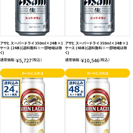
価格が高い
飲料
お気に入り登録数
酒類
日用品
アサヒ スーパードライ 350ml×24本×1
アサヒ スーパードライ 350ml×24本×2
ケース (24本)(送料無料※一部地域は除
ケース (48本)(送料無料※一部地域は除
く)
く)
ギフト
¥5,727
¥10,546
通常価格：
（税込）
通常価格：
（税込）
セール
カートに入れる
カートに入れる
フードロス
ペット用品
SHOP GUIDE
ご利用ガイド