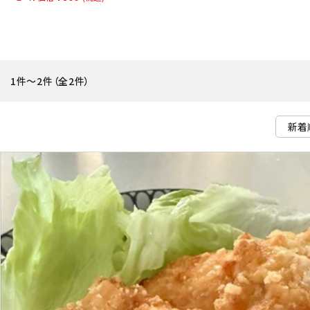
お問い合わせ
特定商取引法表示について
プライバシーポリシー
1件～2件（全2件）
利用規約
会社概要
新着
商品
新着
発売
価格
価格
お気