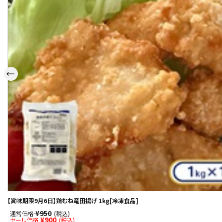
飲料
酒類
日用品
ギフト
セール
フードロス
ペット用品
SHOP GUIDE
【賞味期限9月6日】鶏むね竜田揚げ 1kg[冷凍食品]
¥950
通常価格
(税込)
ご利用ガイド
¥900
セール価格
(税込)