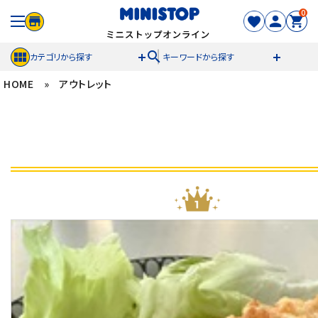
0
search
カテゴリから探す
キーワードから探す
HOME
»
アウトレット
ACCOUNT MENU
meeting_room
person
ログイン
新規登録
セール商品
カテゴリから探す
冷凍食品
スイーツ
お菓子