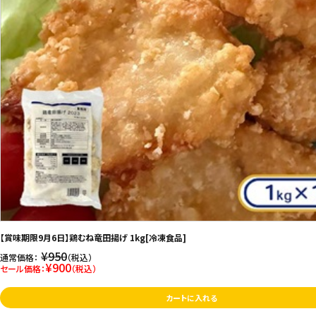
【賞味期限9月6日】鶏むね竜田揚げ 1kg[冷凍食品]
¥950
通常価格：
（税込）
¥900
セール価格：
（税込）
カートに入れる