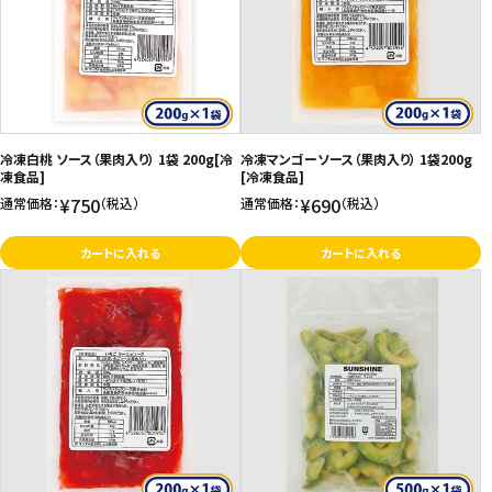
価格が高い
飲料
お気に入り登録数
酒類
日用品
冷凍白桃 ソース（果肉入り） 1袋 200g[冷
冷凍マンゴーソース（果肉入り） 1袋200g
凍食品]
[冷凍食品]
¥750
¥690
通常価格：
（税込）
通常価格：
（税込）
ギフト
カートに入れる
カートに入れる
セール
フードロス
ペット用品
SHOP GUIDE
ご利用ガイド