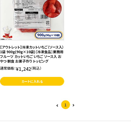
【アウトレット】冷凍カットいちご（ソース入）
1袋 900g(90g×10袋)［冷凍食品］業務用
フルーツ カットいちご いちご ソース入 お
やつ 朝食 お菓子作り トッピング
¥1,242
通常価格：
（税込）
カートに入れる
1