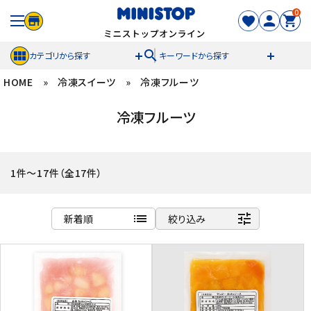
0
search
カテゴリから探す
キーワードから探す
HOME
»
冷凍スイーツ
»
冷凍フルーツ
ACCOUNT MENU
冷凍フルーツ
meeting_room
person
ログイン
新規登録
セール商品
1件～17件（全17件）
カテゴリから探す
list
tune
新着順
絞り込み
冷凍食品
商品名
新着順
スイーツ
発売日順
価格が安い
お菓子