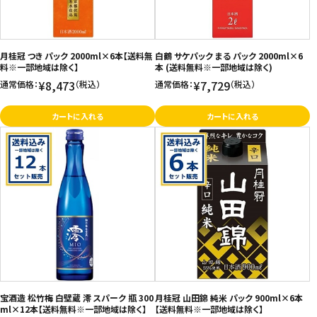
月桂冠 つき パック 2000ml×6本【送料無
白鶴 サケパック まる パック 2000ml×6
料※一部地域は除く】
本 (送料無料※一部地域は除く)
¥8,473
¥7,729
通常価格：
（税込）
通常価格：
（税込）
カートに入れる
カートに入れる
宝酒造 松竹梅 白壁蔵 澪 スパーク 瓶 300
月桂冠 山田錦 純米 パック 900ml×6本
ml×12本【送料無料※一部地域は除く】
【送料無料※一部地域は除く】