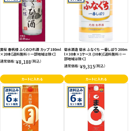
黄桜 春帆楼 ふくのひれ酒 カップ 180ml
菊水酒造 菊水 ふなぐち 一番しぼり 200m
×20本【送料無料※一部地域は除く】
l×30本×1ケース (30本)【送料無料※一
部地域は除く】
¥8,188
通常価格：
（税込）
¥9,315
通常価格：
（税込）
カートに入れる
カートに入れる