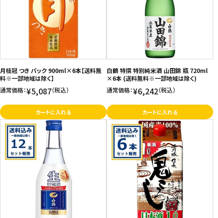
価格が高い
飲料
お気に入り登録数
酒類
日用品
月桂冠 つき パック 900ml×6本【送料無
白鶴 特撰 特別純米酒 山田錦 瓶 720ml
料※一部地域は除く】
×6本 (送料無料※一部地域は除く)
¥5,087
¥6,242
通常価格：
（税込）
通常価格：
（税込）
ギフト
カートに入れる
カートに入れる
セール
フードロス
ペット用品
SHOP GUIDE
ご利用ガイド