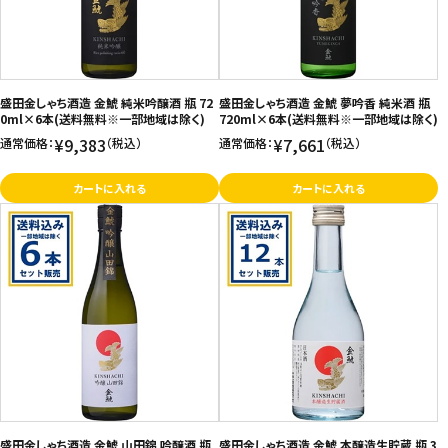
盛田金しゃち酒造 金鯱 純米吟醸酒 瓶 72
盛田金しゃち酒造 金鯱 夢吟香 純米酒 瓶
0ml×6本(送料無料※一部地域は除く)
720ml×6本(送料無料※一部地域は除く)
¥9,383
¥7,661
通常価格：
（税込）
通常価格：
（税込）
カートに入れる
カートに入れる
盛田金しゃち酒造 金鯱 山田錦 吟醸酒 瓶
盛田金しゃち酒造 金鯱 本醸造生貯蔵 瓶 3