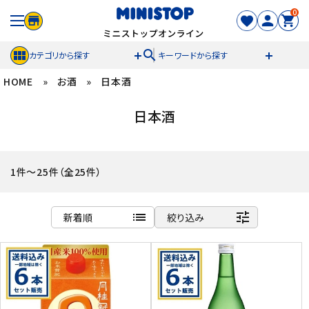
0
search
カテゴリから探す
キーワードから探す
HOME
»
お酒
»
日本酒
ACCOUNT MENU
日本酒
meeting_room
person
ログイン
新規登録
セール商品
1件～25件（全25件）
カテゴリから探す
list
tune
新着順
絞り込み
冷凍食品
商品名
新着順
スイーツ
発売日順
価格が安い
お菓子