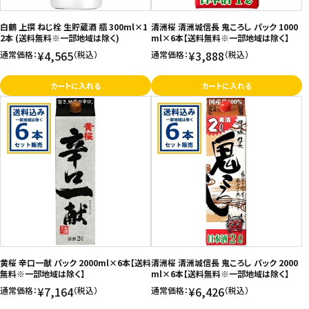
お問い合わせ
白鶴 上撰 ねじ栓 生貯蔵酒 瓶 300ml×1
清洲桜 清洲城信長 鬼ころし パック 1000
2本 (送料無料※一部地域は除く)
ml×6本【送料無料※一部地域は除く】
特定商取引法表示について
¥4,565
¥3,888
通常価格：
（税込）
通常価格：
（税込）
プライバシーポリシー
カートに入れる
カートに入れる
利用規約
会社概要
黄桜 辛口一献 パック 2000ml×6本【送料
清洲桜 清洲城信長 鬼ころし パック 2000
無料※一部地域は除く】
ml×6本【送料無料※一部地域は除く】
¥7,164
¥6,426
通常価格：
（税込）
通常価格：
（税込）