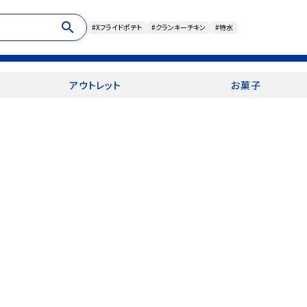
search
#Xフライドポテト
#クランキーチキン
#特水
アウトレット
お菓子