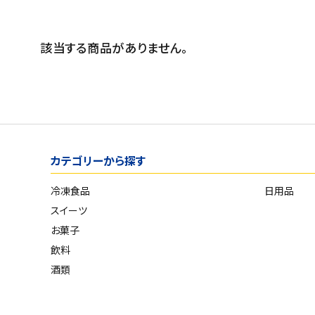
スイーツ
発売日順
お菓子
価格が安い
該当する商品がありません。
価格が高い
飲料
お気に入り登録数
酒類
日用品
カテゴリーから探す
ギフト
冷凍食品
日用品
セール
スイーツ
お菓子
フードロス
飲料
酒類
ペット用品
SHOP GUIDE