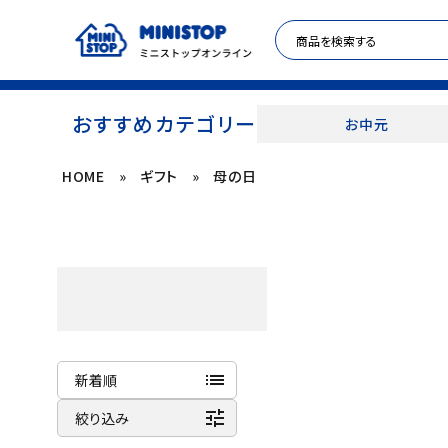
おすすめカテゴリー
お中元
HOME
»
ギフト
»
母の日
ACCOUNT MENU
meeting_room
person
ログイン
新規登録
セール商品
カテゴリから探す
list
新着順
冷凍食品
tune
商品名
絞り込み
新着順