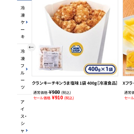
冷
凍
ケ
ー
キ
冷
凍
フ
ル
ー
クランキーチキンうま塩味 1袋 400g［冷凍食品］
Xフラ
ツ
¥980
通常価格
(税込)
通常
¥910
セール価格
(税込)
セー
ア
イ
ス・
シ
ャ