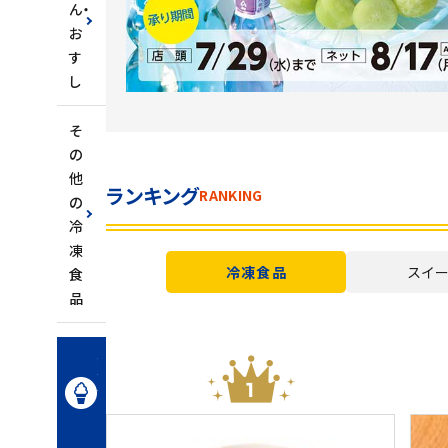
ん・
お
す
し
そ
の
他
ランキング
RANKING
の
冷
凍
冷凍食品
スイ
食
品
冷
凍
ス
イ
ー
ツ