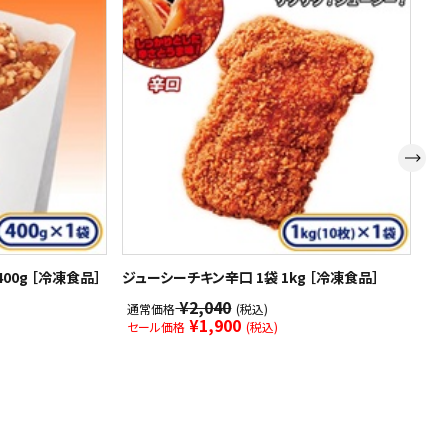
00g ［冷凍食品］
ジューシーチキン辛口 1袋 1kg ［冷凍食品］
【
品]
¥2,040
通常価格
(税込)
¥1,900
セール価格
(税込)
通
セ