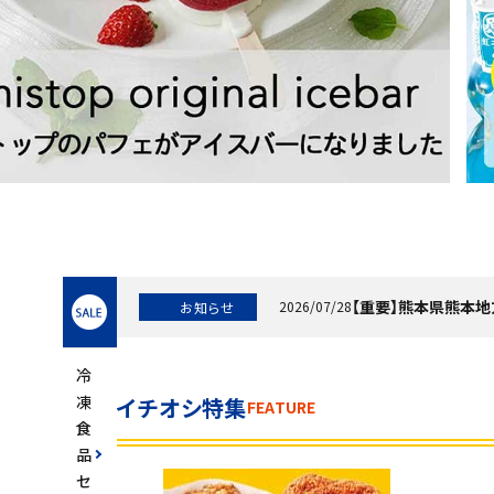
スイーツ
お菓子
飲料
酒類
日用品
ギフト
セ
【重要】熊本県熊本
2026/07/28
お知らせ
ー
info
ル
セール
冷
フードロス
凍
イチオシ特集
FEATURE
食
ペット用品
品
セ
SHOP GUIDE