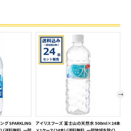
グ SPARKLING
アイリスフーズ 富士山の天然水 500ml×24本
レ
本) (送料無料、一部
×1ケース(24本) (送料無料、一部地域を除く)
25