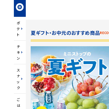
冷
凍
食
品
ポ
テ
夏ギフト・お中元のおすすめ商品
REC
ト
チ
キ
ン
ス
ナ
ッ
ク
ご
は