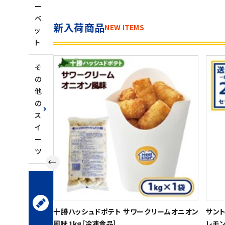
ー
ベ
新入荷商品
NEW ITEMS
ッ
ト
そ
の
他
の
ス
イ
ー
ツ
お
菓
子・
ス
ナ
十勝ハッシュドポテト サワークリームオニオン
サント
ッ
風味 1kg［冷凍食品］
レモン