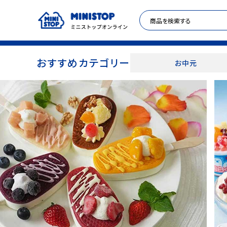
おすすめカテゴリー
お中元
ACCOUNT MENU
meeting_room
person
ログイン
新規登録
セール商品
カテゴリから探す
冷凍食品