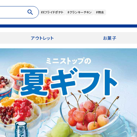
search
#Xフライドポテト
#クランキーチキン
#特水
アウトレット
お菓子