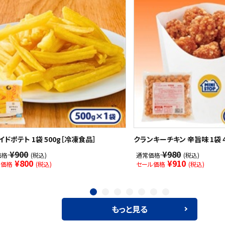
イドポテト 1袋 500g［冷凍食品］
クランキーチキン 辛旨味 1袋 4
¥900
¥980
価格
(税込)
通常価格
(税込)
¥800
¥910
ル価格
(税込)
セール価格
(税込)
もっと見る