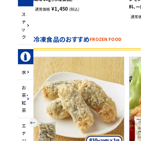
ク
料、一
¥1,450
通常価格
(税込)
ス
通常
ナ
ッ
ク
冷凍食品のおすすめ
FROZEN FOOD
飲
料
水
お
茶・
紅
茶
エ
ナ
ジ