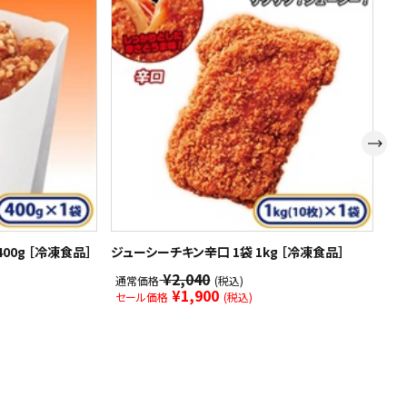
00g ［冷凍食品］
ジューシーチキン辛口 1袋 1kg ［冷凍食品］
【
品]
¥2,040
通常価格
(税込)
¥1,900
セール価格
(税込)
通
セ