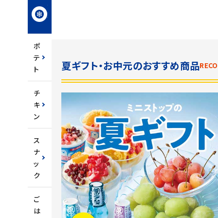
冷
凍
食
品
ポ
テ
夏ギフト・お中元のおすすめ商品
REC
ト
チ
キ
ン
ス
ナ
ッ
ク
ご
は