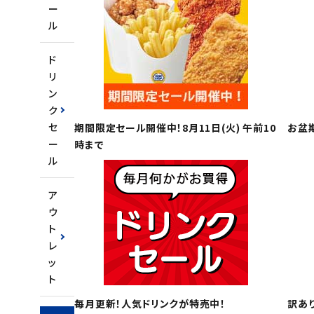
ー
ル
ご利用ガイド
ド
お問い合わせ
リ
特定商取引法表示について
ン
ク
プライバシーポリシー
セ
期間限定セール開催中！8月11日(火) 午前10
お盆
利用規約
ー
時まで
ル
会社概要
ア
ウ
ト
レ
ッ
ト
毎月更新！人気ドリンクが特売中！
訳あ