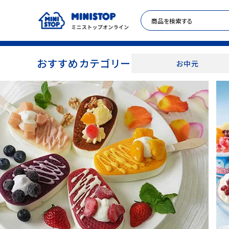
おすすめカテゴリー
お中元
ACCOUNT MENU
meeting_room
person
ログイン
新規登録
セール商品
カテゴリから探す
冷凍食品