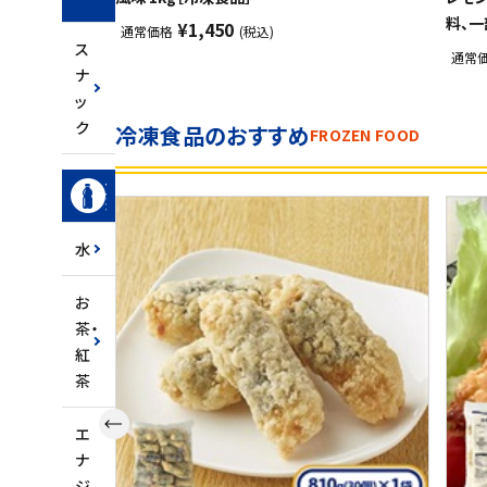
ク
料、一
¥1,450
通常価格
(税込)
ス
通常
ナ
ッ
ク
冷凍食品のおすすめ
FROZEN FOOD
飲
料
水
お
茶・
紅
茶
エ
ナ
ジ