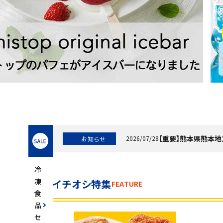
スイーツ
お菓子
飲料
酒類
日用品
ギフト
セ
【重要】熊本県熊本
2026/07/28
お知らせ
ー
info
ル
セール
冷
フードロス
凍
イチオシ特集
FEATURE
食
ペット用品
品
セ
SHOP GUIDE