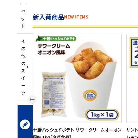
ー
ベ
新入荷商品
NEW ITEMS
ッ
ト
そ
の
他
の
ス
イ
ー
ツ
お
菓
子・
ス
ナ
十勝ハッシュドポテト サワークリームオニオン
サント
ッ
風味 1kg［冷凍食品］
レモン