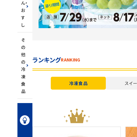
ん・
お
す
し
そ
の
他
ランキング
RANKING
の
冷
凍
冷凍食品
スイ
食
品
冷
凍
ス
イ
ー
ツ