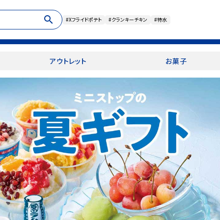
search
#Xフライドポテト
#クランキーチキン
#特水
アウトレット
お菓子