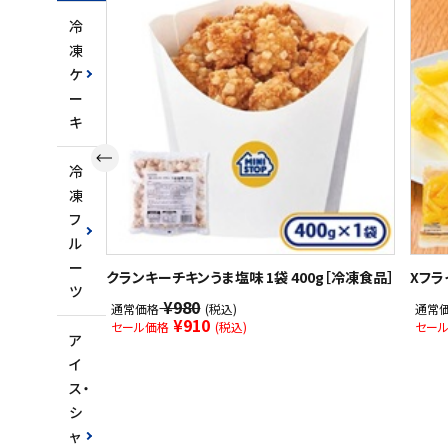
冷
凍
ケ
ー
キ
冷
凍
フ
ル
ー
クランキーチキンうま塩味 1袋 400g［冷凍食品］
Xフラ
ツ
¥980
通常価格
(税込)
通常
¥910
セール価格
(税込)
セー
ア
イ
ス・
シ
ャ