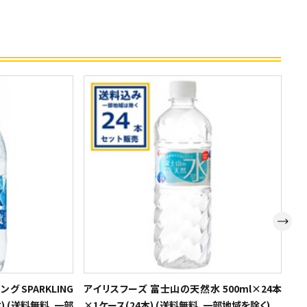
グ SPARKLING
アイリスフーズ 富士山の天然水 500ml×24本
レ
本) (送料無料、一部
×1ケース(24本) (送料無料、一部地域を除く)
25