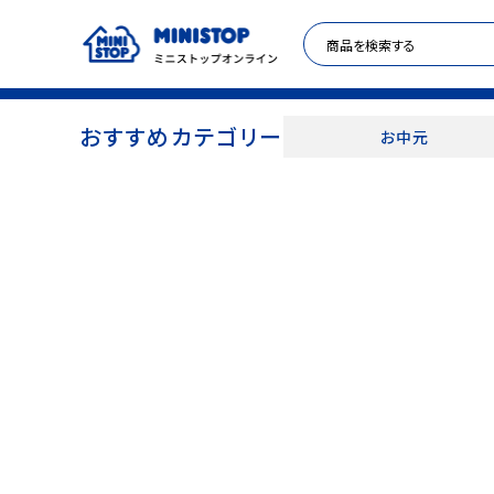
おすすめカテゴリー
お中元
ACCOUNT MENU
meeting_room
person
ログイン
新規登録
セール商品
カテゴリから探す
冷凍食品