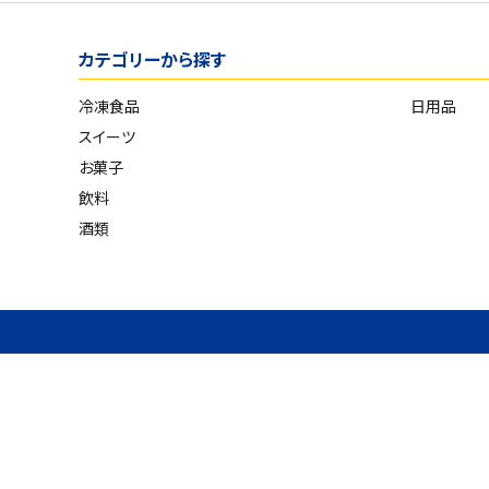
スイーツ
カテゴリーから探す
お菓子
冷凍食品
日用品
飲料
スイーツ
酒類
お菓子
飲料
日用品
酒類
ギフト
セール
フードロス
ペット用品
SHOP GUIDE