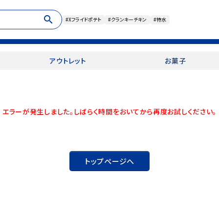
search
#Xフライドポテト
#クランキーチキン
#特水
アウトレット
お菓子
エラーが発生しました。しばらく時間をおいてから再度お試しください。
トップページへ