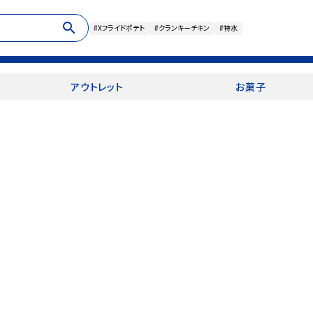
search
#Xフライドポテト
#クランキーチキン
#特水
アウトレット
お菓子