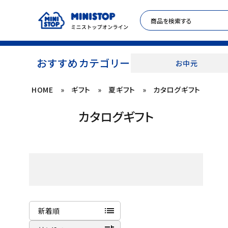
おすすめカテゴリー
お中元
HOME
»
ギフト
»
夏ギフト
»
カタログギフト
ACCOUNT MENU
カタログギフト
meeting_room
person
ログイン
新規登録
セール商品
カテゴリから探す
冷凍食品
list
新着順