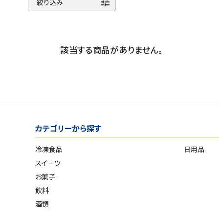
tune
商品名
スイーツ
絞り込み
新着順
お菓子
発売日順
価格が安い
該当する商品がありません。
飲料
価格が高い
酒類
お気に入り登録数
日用品
ギフト
カテゴリーから探す
セール
冷凍食品
日用品
スイーツ
フードロス
お菓子
飲料
ペット用品
酒類
SHOP GUIDE