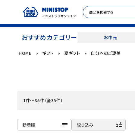
おすすめカテゴリー
お中元
HOME
»
ギフト
»
夏ギフト
»
自分へのご褒美
ACCOUNT MENU
meeting_room
person
ログイン
新規登録
セール商品
1件～35件（全35件）
カテゴリから探す
冷凍食品
list
tune
新着順
絞り込み