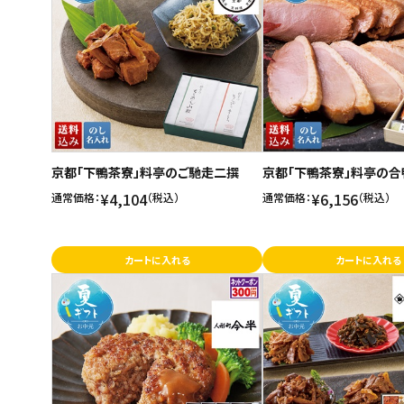
ご利用ガイド
お問い合わせ
特定商取引法表示について
プライバシーポリシー
京都「下鴨茶寮」料亭のご馳走二撰
京都「下鴨茶寮」料亭の合
利用規約
¥4,104
¥6,156
通常価格：
（税込）
通常価格：
（税込）
会社概要
カートに入れる
カートに入れる