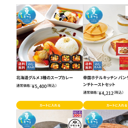
商品名
スイーツ
新着順
お菓子
発売日順
価格が安い
飲料
価格が高い
酒類
お気に入り登録数
日用品
ギフト
北海道グルメ 3種のスープカレー
帝国ホテルキッチン パン
ンチトーストセット
セール
¥5,400
通常価格：
（税込）
¥4,212
通常価格：
（税込）
フードロス
カートに入れる
カートに入れる
ペット用品
SHOP GUIDE