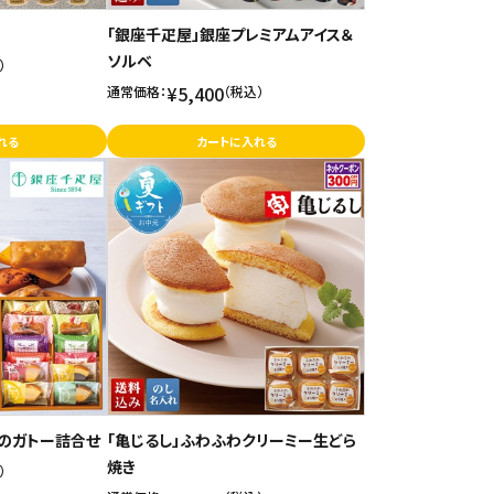
ス
「銀座千疋屋」銀座プレミアムアイス＆
ソルベ
）
¥5,400
通常価格：
（税込）
れる
カートに入れる
種のガトー詰合せ
「亀じるし」ふわふわクリーミー生どら
焼き
）