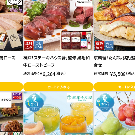
鴨ロース
神戸「ステーキハウス縁」監修 黒毛和
京料理「たん熊北店」監
牛ローストビーフ
合せ
¥6,264
¥5,508
通常価格：
（税込）
通常価格：
（税込
カートに入れる
カートに入