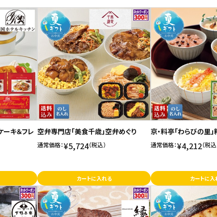
ケーキ＆フレ
空弁専門店「美食千歳」空弁めぐり
京・料亭「わらびの里
¥5,724
¥4,212
通常価格：
（税込）
通常価格：
（税込
カートに入れる
カートに入