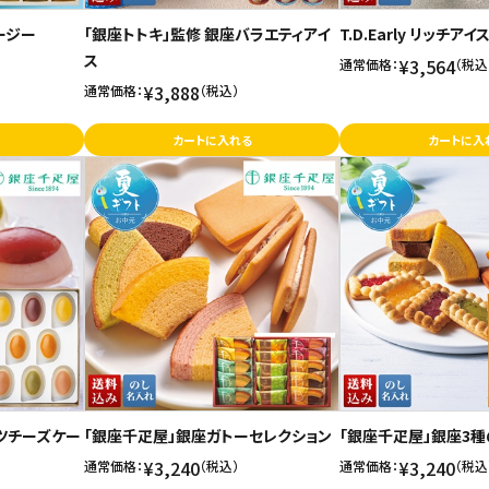
ージー
「銀座トトキ」監修 銀座バラエティアイ
T.D.Early リッチアイ
ス
¥3,564
通常価格：
（税込
¥3,888
通常価格：
（税込）
カートに入れる
カートに入
ツチーズケー
「銀座千疋屋」銀座ガトーセレクション
「銀座千疋屋」銀座3
¥3,240
¥3,240
通常価格：
（税込）
通常価格：
（税込