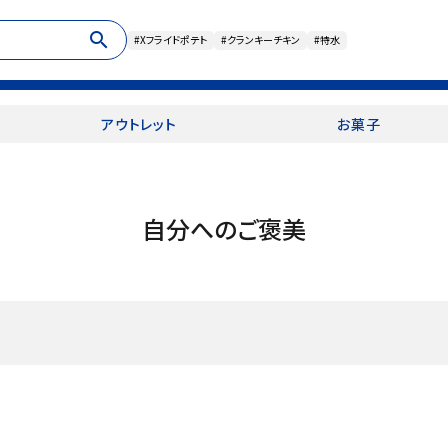
search
#Xフライドポテト
#クランキーチキン
#特水
アウトレット
お菓子
自分へのご褒美