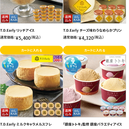
T.D.Early リッチアイス
T.D.Early チーズ味わうなめらかプリン
¥5,400
¥4,320
通常価格：
（税込）
通常価格：
（税込）
カートに入れる
カートに入れる
T.D.Early ミルクキャラメルスフレ
「銀座トトキ」監修 銀座バラエティアイス