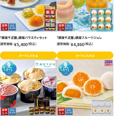
価格が高い
飲料
お気に入り登録数
酒類
日用品
「銀座千疋屋」銀座バラエティセット
「銀座千疋屋」銀座フルーツジュレ
¥5,400
¥4,860
通常価格：
（税込）
通常価格：
（税込）
ギフト
カートに入れる
カートに入れる
セール
フードロス
ペット用品
SHOP GUIDE
ご利用ガイド