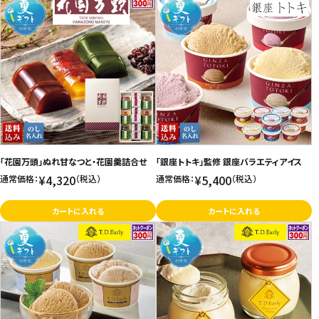
「花園万頭」ぬれ甘なつと・花園羹詰合せ
「銀座トトキ」監修 銀座バラエティアイス
¥4,320
¥5,400
通常価格：
（税込）
通常価格：
（税込）
カートに入れる
カートに入れる