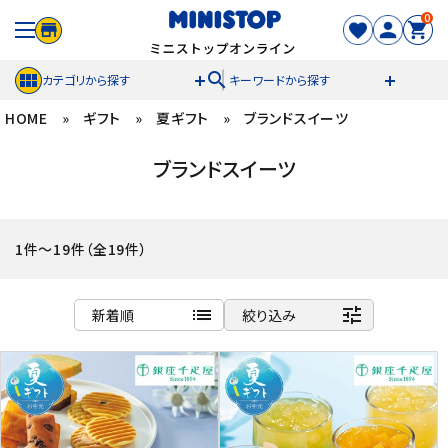
0
search
カテゴリから探す
キーワードから探す
HOME
»
ギフト
»
夏ギフト
»
ブランドスイーツ
ACCOUNT MENU
ブランドスイーツ
meeting_room
person
ログイン
新規登録
セール商品
1件～19件（全19件）
カテゴリから探す
list
tune
新着順
絞り込み
冷凍食品
商品名
新着順
スイーツ
発売日順
価格が安い
お菓子