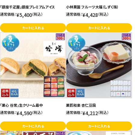
「銀座千疋屋」銀座プレミアムアイス
小林果園 フルーツ大福（しずく珠）
お問い合わせ
¥5,400
¥4,428
通常価格：
（税込）
通常価格：
（税込）
特定商取引法表示について
カートに入れる
カートに入れる
プライバシーポリシー
利用規約
会社概要
「菓心 谷常」生クリーム最中
菓匠和楽 杏仁豆腐
¥4,590
¥4,212
通常価格：
（税込）
通常価格：
（税込）
カートに入れる
カートに入れる