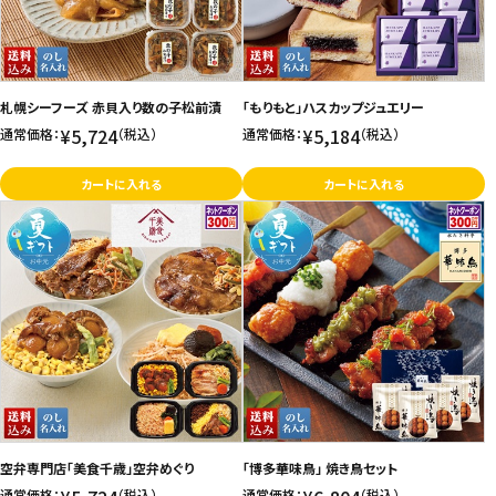
札幌シーフーズ 赤貝入り数の子松前漬
「もりもと」ハスカップジュエリー
¥5,724
¥5,184
通常価格：
（税込）
通常価格：
（税込）
カートに入れる
カートに入れる
空弁専門店「美食千歳」空弁めぐり
「博多華味鳥」 焼き鳥セット
通常価格：
（税込）
通常価格：
（税込）