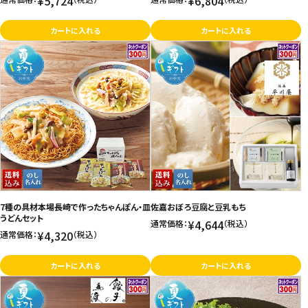
¥5,724
¥6,804
カートに入れる
カートに入れる
7種の具材本場長崎で作ったちゃんぽん・皿
佐嘉おぼろ豆腐と豆乳もち
うどんセット
¥4,644
通常価格：
（税込）
¥4,320
通常価格：
（税込）
カートに入れる
カートに入れる