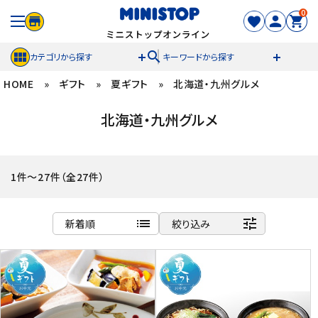
0
search
カテゴリから探す
キーワードから探す
HOME
»
ギフト
»
夏ギフト
»
北海道・九州グルメ
ACCOUNT MENU
北海道・九州グルメ
meeting_room
person
ログイン
新規登録
セール商品
1件～27件（全27件）
カテゴリから探す
list
tune
新着順
絞り込み
冷凍食品
商品名
新着順
スイーツ
発売日順
価格が安い
お菓子