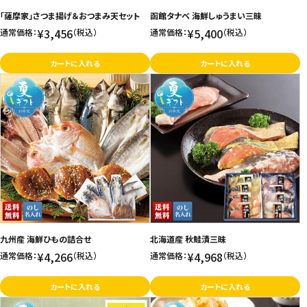
「薩摩家」さつま揚げ＆おつまみ天セット
函館タナベ 海鮮しゅうまい三昧
お問い合わせ
¥3,456
¥5,400
通常価格：
（税込）
通常価格：
（税込）
特定商取引法表示について
カートに入れる
カートに入れる
プライバシーポリシー
利用規約
会社概要
九州産 海鮮ひもの詰合せ
北海道産 秋鮭漬三昧
¥4,266
¥4,968
通常価格：
（税込）
通常価格：
（税込）
カートに入れる
カートに入れる