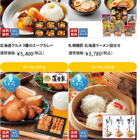
価格が高い
飲料
お気に入り登録数
酒類
日用品
北海道グルメ 3種のスープカレー
札幌麺匠 北海道ラーメン詰合せ
¥5,400
¥3,780
通常価格：
（税込）
通常価格：
（税込）
ギフト
カートに入れる
カートに入れる
セール
フードロス
ペット用品
SHOP GUIDE
ご利用ガイド