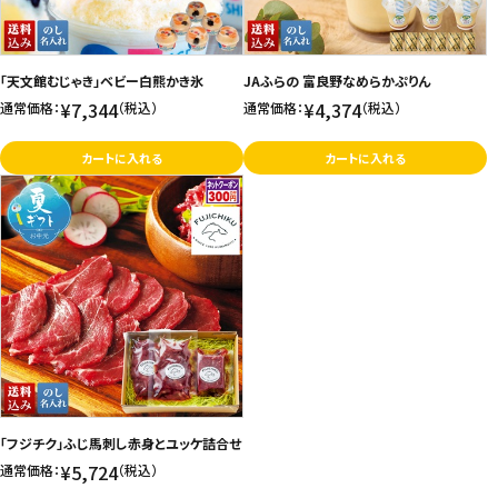
「天文館むじゃき」ベビー白熊かき氷
JAふらの 富良野なめらかぷりん
¥7,344
¥4,374
通常価格：
（税込）
通常価格：
（税込）
カートに入れる
カートに入れる
「フジチク」ふじ馬刺し赤身とユッケ詰合せ
¥5,724
通常価格：
（税込）