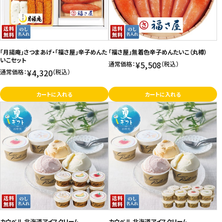
「月揚庵」さつまあげ・「福さ屋」辛子めんた
「福さ屋」無着色辛子めんたいこ（丸樽）
いこセット
¥5,508
通常価格：
（税込）
¥4,320
通常価格：
（税込）
カートに入れる
カートに入れる
カウベル 北海道アイスクリーム
カウベル 北海道アイスクリーム