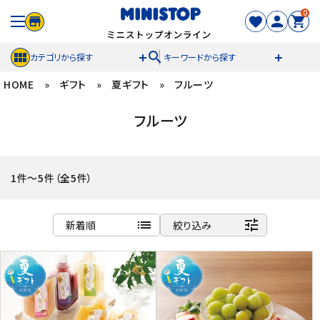
0
search
カテゴリから探す
キーワードから探す
HOME
»
ギフト
»
夏ギフト
»
フルーツ
ACCOUNT MENU
フルーツ
meeting_room
person
ログイン
新規登録
セール商品
1件～5件（全5件）
カテゴリから探す
list
tune
新着順
絞り込み
冷凍食品
商品名
新着順
スイーツ
発売日順
価格が安い
お菓子