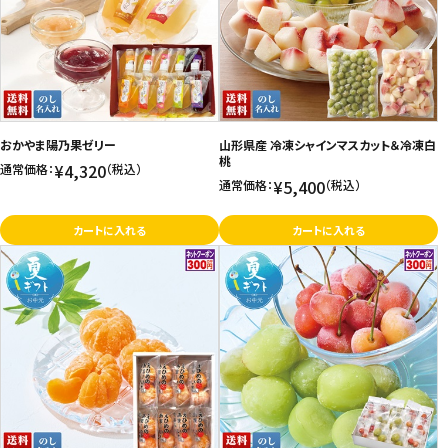
価格が高い
飲料
お気に入り登録数
酒類
日用品
おかやま陽乃果ゼリー
山形県産 冷凍シャインマスカット＆冷凍白
桃
¥4,320
通常価格：
（税込）
¥5,400
通常価格：
（税込）
ギフト
カートに入れる
カートに入れる
セール
フードロス
ペット用品
SHOP GUIDE
ご利用ガイド