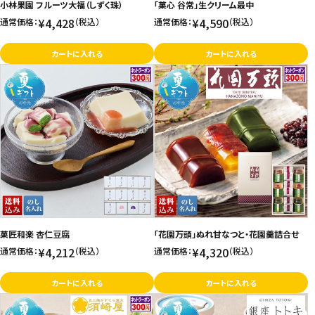
小林果園 フルーツ大福（しずく珠）
「菓心 谷常」生クリーム最中
¥4,428
¥4,590
通常価格：
（税込）
通常価格：
（税込）
カートに入れる
カートに入れる
菓匠和楽 杏仁豆腐
「花園万頭」ぬれ甘なつと・花園羹詰合せ
¥4,212
¥4,320
通常価格：
（税込）
通常価格：
（税込）
カートに入れる
カートに入れる