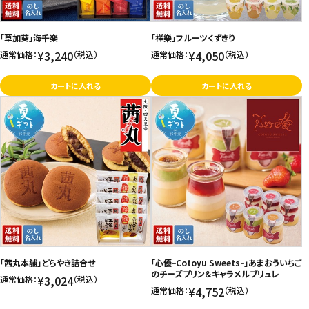
お問い合わせ
「草加葵」海千楽
「祥樂」フルーツくずきり
特定商取引法表示について
¥3,240
¥4,050
通常価格：
（税込）
通常価格：
（税込）
プライバシーポリシー
カートに入れる
カートに入れる
利用規約
会社概要
「茜丸本舗」どらやき詰合せ
「心優ｰCotoyu Sweetsｰ」あまおういちご
のチーズプリン＆キャラメルブリュレ
¥3,024
通常価格：
（税込）
¥4,752
通常価格：
（税込）