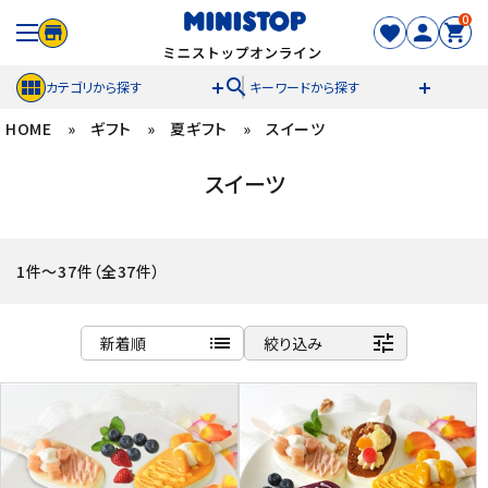
0
search
カテゴリから探す
キーワードから探す
HOME
»
ギフト
»
夏ギフト
»
スイーツ
ACCOUNT MENU
スイーツ
meeting_room
person
ログイン
新規登録
セール商品
1件～37件（全37件）
カテゴリから探す
list
tune
新着順
絞り込み
冷凍食品
商品名
新着順
スイーツ
発売日順
価格が安い
お菓子