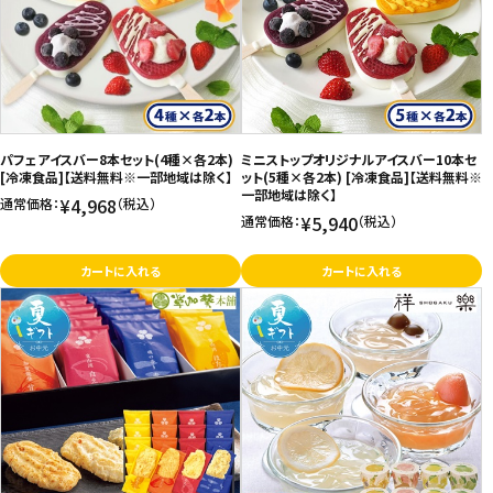
価格が高い
飲料
お気に入り登録数
酒類
日用品
パフェアイスバー8本セット(4種×各2本)
ミニストップオリジナルアイスバー10本セ
[冷凍食品]【送料無料※一部地域は除く】
ット(5種×各2本) [冷凍食品]【送料無料※
一部地域は除く】
¥4,968
通常価格：
（税込）
ギフト
¥5,940
通常価格：
（税込）
セール
カートに入れる
カートに入れる
フードロス
ペット用品
SHOP GUIDE
ご利用ガイド