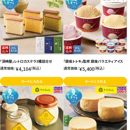
「須崎屋」レトロカステラ3種詰合せ
「銀座トトキ」監修 銀座バラエティアイス
¥4,104
¥5,400
通常価格：
（税込）
通常価格：
（税込）
カートに入れる
カートに入れる