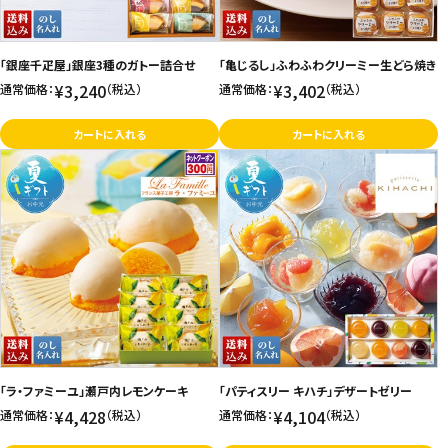
「銀座千疋屋」銀座3種のガトー詰合せ
「亀じるし」ふわふわクリーミー生どら焼き
¥3,240
¥3,402
通常価格：
（税込）
通常価格：
（税込）
カートに入れる
カートに入れる
「ラ・ファミーユ」瀬戸内レモンケーキ
「パティスリー キハチ」デザートゼリー
¥4,428
¥4,104
通常価格：
（税込）
通常価格：
（税込）