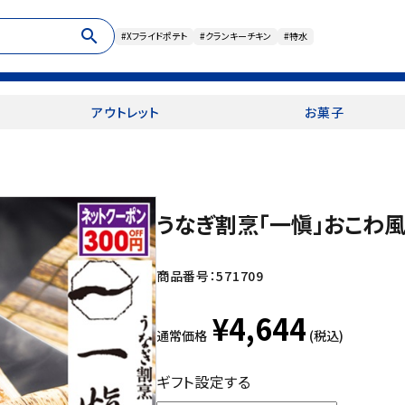
search
#Xフライドポテト
#クランキーチキン
#特水
アウトレット
お菓子
うなぎ割烹「一愼」おこわ
商品番号：
571709
¥4,644
通常価格
(税込)
ギフト設定する