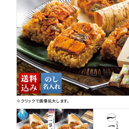
スイーツ
お菓子
飲料
酒類
日用品
ギフト
セール
フードロス
※クリックで画像拡大します。
ペット用品
SHOP GUIDE