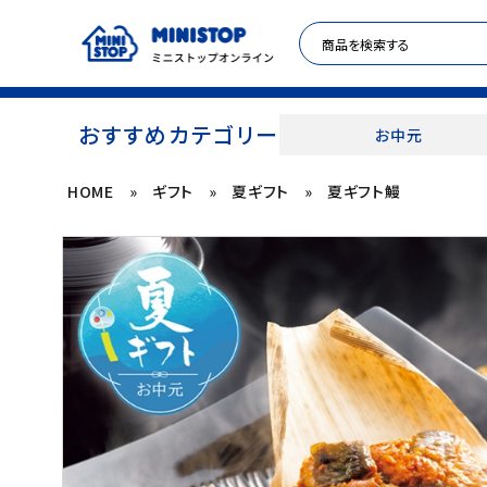
おすすめカテゴリー
お中元
HOME
»
ギフト
»
夏ギフト
»
夏ギフト鰻
ACCOUNT MENU
meeting_room
person
ログイン
新規登録
セール商品
カテゴリから探す
冷凍食品