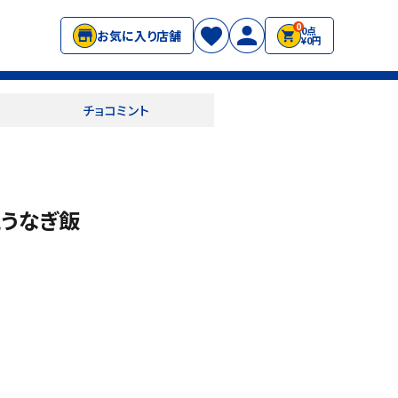
0
0点
お気に入り店舗
¥0円
チョコミント
風うなぎ飯