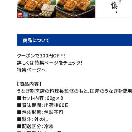
ご利用ガイド
お問い合わせ
特定商取引法表示について
商品について
プライバシーポリシー
クーポンで300円OFF！
利用規約
詳しくは特集ページをチェック！
会社概要
特集ページへ
【商品内容】
うなぎ割烹店の料理長監修のもと、国産のうなぎを使用
■セット内容：60g×8
■賞味期間：出荷後60日
■包装形態：包装不可
■熨斗：外のし
■配送区分：冷凍