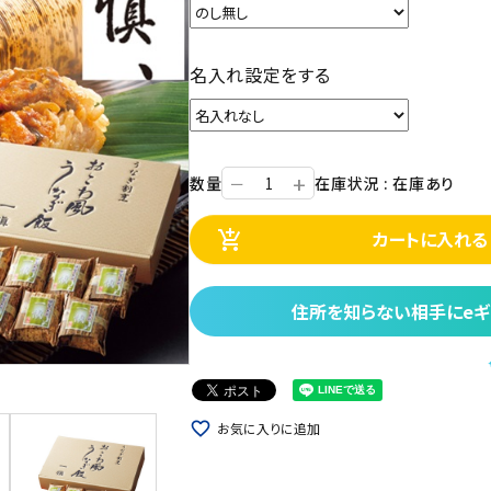
名入れ設定をする
+
数量
在庫状況 : 在庫あり
ー
カートに入れる
add_shopping_cart
住所を知らない相手にeギ
favorite_border
お気に入りに追加