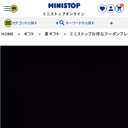
0
search
カテゴリから探す
キーワードから探す
HOME
»
ギフト
»
夏ギフト
»
ミニストップお得なクーポンプレ
ACCOUNT MENU
meeting_room
person
ログイン
新規登録
セール商品
カテゴリから探す
冷凍食品
スイーツ
お菓子