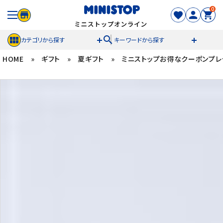
0
search
カテゴリから探す
キーワードから探す
HOME
»
ギフト
»
夏ギフト
»
ミニストップお得なクーポンプレ
ACCOUNT MENU
meeting_room
person
ログイン
新規登録
セール商品
カテゴリから探す
冷凍食品
スイーツ
お菓子