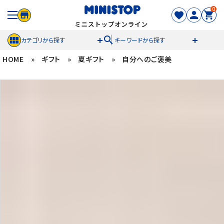
0
search
カテゴリから探す
キーワードから探す
HOME
»
ギフト
»
夏ギフト
»
自分へのご褒美
ACCOUNT MENU
meeting_room
person
ログイン
新規登録
セール商品
カテゴリから探す
冷凍食品
スイーツ
お菓子