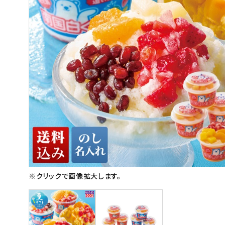
スイーツ
お菓子
飲料
酒類
日用品
ギフト
セール
フードロス
※クリックで画像拡大します。
ペット用品
SHOP GUIDE