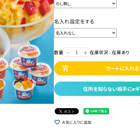
名入れ設定をする
+
数量
在庫状況 : 在庫あり
ー
カートに入れる
add_shopping_cart
住所を知らない相手にeギ
favorite_border
お気に入りに追加