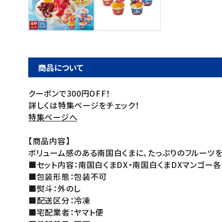
ご利用ガイド
お問い合わせ
特定商取引法表示について
商品について
プライバシーポリシー
クーポンで300円OFF！
利用規約
詳しくは特集ページをチェック！
会社概要
特集ページへ
【商品内容】
ボリューム感のある南国白くまに、たっぷりのフルーツ
■セット内容：南国白くまDX・南国白くまDXマンゴー各2
■包装形態：包装不可
■熨斗：外のし
■配送区分：冷凍
■宅配業者：ヤマト便