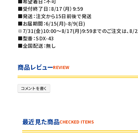
■希望着日：不可
■受付終了日：8/17（月）9:59
■発送：注文から15日前後で発送
■お届期間：6/15(月)-8/9(日)
※7/31(金)10:00～8/17(月)9:59までのご注文は、8
■型番：SDX-43
■全国配送：無し
商品レビュー
REVIEW
コメントを書く
最近見た商品
CHECKED ITEMS