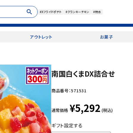
search
#Xフライドポテト
#クランキーチキン
#特水
アウトレット
お菓子
南国白くまDX詰合せ
商品番号：
571531
¥5,292
通常価格
(税込)
ギフト設定する