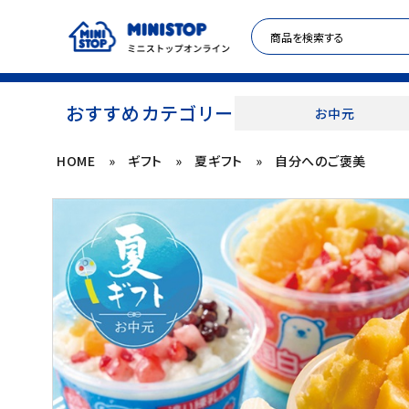
おすすめカテゴリー
お中元
HOME
»
ギフト
»
夏ギフト
»
自分へのご褒美
ACCOUNT MENU
meeting_room
person
ログイン
新規登録
セール商品
カテゴリから探す
冷凍食品