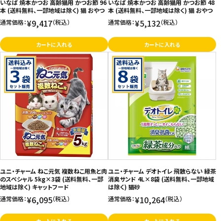
いなば 焼本かつお 高齢猫用 かつお節 96
いなば 焼本かつお 高齢猫用 かつお節 48
本 (送料無料、一部地域は除く) 猫 おやつ
本 (送料無料、一部地域は除く) 猫 おやつ
¥9,417
¥5,132
通常価格：
（税込）
通常価格：
（税込）
カートに入れる
カートに入れる
ユニ・チャーム ねこ元気 複数ねこ用魚と肉
ユニ・チャーム デオトイレ 飛散らない 緑茶
のスペシャル 5kg×3袋 (送料無料、一部
消臭サンド 4L×8袋 (送料無料、一部地域
地域は除く) キャットフード
は除く) 猫砂
¥6,095
¥10,264
通常価格：
（税込）
通常価格：
（税込）