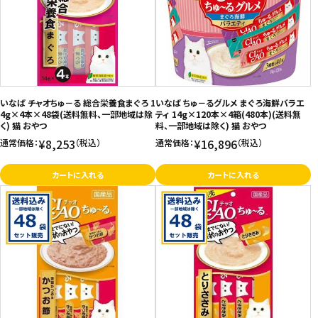
価格が高い
飲料
お気に入り登録数
酒類
日用品
いなば チャオちゅ－る 総合栄養食まぐろ 1
いなば ちゅ－るグルメ まぐろ海鮮バラエ
4g×4本×48袋(送料無料、一部地域は除
ティ 14g×120本×4箱(480本)(送料無
く) 猫 おやつ
料、一部地域は除く) 猫 おやつ
ギフト
¥8,253
¥16,896
通常価格：
（税込）
通常価格：
（税込）
セール
カートに入れる
カートに入れる
フードロス
ペット用品
SHOP GUIDE
ご利用ガイド