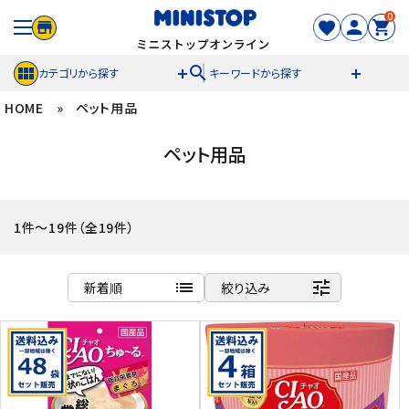
0
search
カテゴリから探す
キーワードから探す
HOME
»
ペット用品
ACCOUNT MENU
ペット用品
meeting_room
person
ログイン
新規登録
セール商品
1件～19件（全19件）
カテゴリから探す
list
tune
新着順
絞り込み
冷凍食品
商品名
新着順
スイーツ
発売日順
価格が安い
お菓子