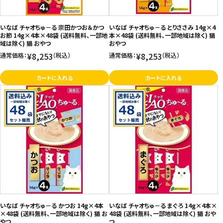
お問い合わせ
いなば チャオちゅ－る 宗田かつお＆かつ
いなば チャオちゅ－る とりささみ 14g×4
特定商取引法表示について
お節 14g×4本×48袋 (送料無料、一部地
本×48袋 (送料無料、一部地域は除く) 猫
域は除く) 猫 おやつ
おやつ
プライバシーポリシー
¥8,253
¥8,253
通常価格：
（税込）
通常価格：
（税込）
利用規約
カートに入れる
カートに入れる
会社概要
いなば チャオちゅ－る かつお 14g×4本
いなば チャオちゅ－る まぐろ 14g×4本×
×48袋 (送料無料、一部地域は除く) 猫 お
48袋 (送料無料、一部地域は除く) 猫 おや
やつ
つ