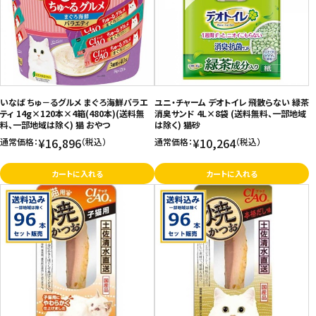
価格が高い
飲料
お気に入り登録数
酒類
日用品
いなば ちゅ－るグルメ まぐろ海鮮バラエ
ユニ・チャーム デオトイレ 飛散らない 緑茶
ティ 14g×120本×4箱(480本)(送料無
消臭サンド 4L×8袋 (送料無料、一部地域
料、一部地域は除く) 猫 おやつ
は除く) 猫砂
ギフト
¥16,896
¥10,264
通常価格：
（税込）
通常価格：
（税込）
セール
カートに入れる
カートに入れる
フードロス
ペット用品
SHOP GUIDE
ご利用ガイド