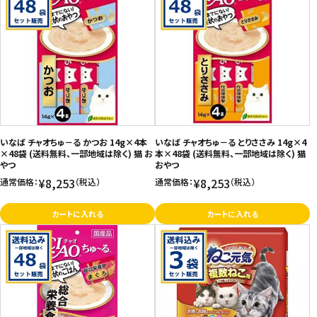
いなば チャオちゅ－る かつお 14g×4本
いなば チャオちゅ－る とりささみ 14g×4
×48袋 (送料無料、一部地域は除く) 猫 お
本×48袋 (送料無料、一部地域は除く) 猫
やつ
おやつ
¥8,253
¥8,253
通常価格：
（税込）
通常価格：
（税込）
カートに入れる
カートに入れる