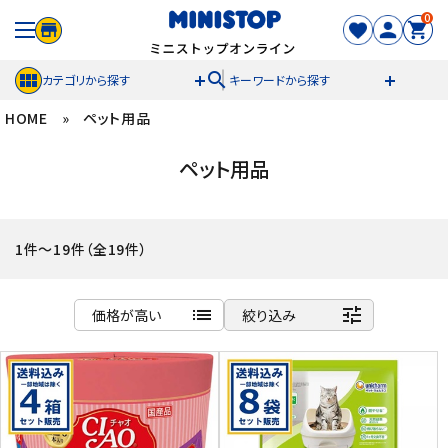
0
search
カテゴリから探す
キーワードから探す
HOME
»
ペット用品
ACCOUNT MENU
ペット用品
meeting_room
person
ログイン
新規登録
セール商品
1件～19件（全19件）
カテゴリから探す
list
tune
価格が高い
絞り込み
冷凍食品
商品名
新着順
スイーツ
発売日順
価格が安い
お菓子