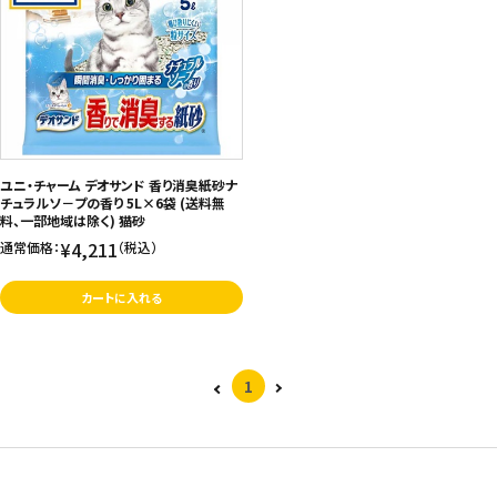
ユニ・チャーム デオサンド 香り消臭紙砂ナ
チュラルソ－プの香り 5L×6袋 (送料無
料、一部地域は除く) 猫砂
¥4,211
通常価格：
（税込）
カートに入れる
1