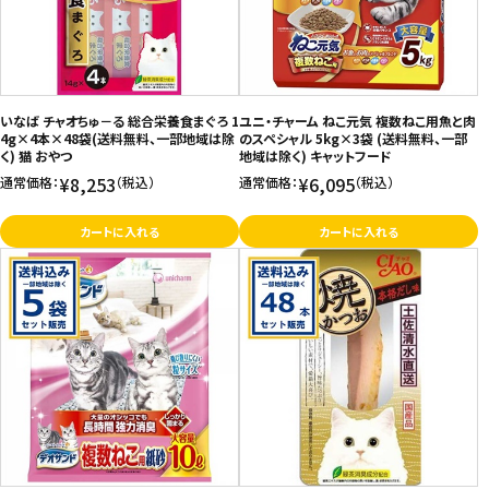
いなば チャオちゅ－る 総合栄養食まぐろ 1
ユニ・チャーム ねこ元気 複数ねこ用魚と肉
4g×4本×48袋(送料無料、一部地域は除
のスペシャル 5kg×3袋 (送料無料、一部
く) 猫 おやつ
地域は除く) キャットフード
¥8,253
¥6,095
通常価格：
（税込）
通常価格：
（税込）
カートに入れる
カートに入れる