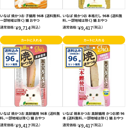
お問い合わせ
いなば 焼かつお 子猫用 96本 (送料無料、
いなば 焼かつお 本格だし 96本 (送料無
特定商取引法表示について
一部地域は除く) 猫 おやつ
料、一部地域は除く) 猫 おやつ
¥9,714
¥9,417
通常価格：
（税込）
通常価格：
（税込）
プライバシーポリシー
利用規約
カートに入れる
カートに入れる
会社概要
いなば 焼かつお 高齢猫用 96本 (送料無
いなば 焼本かつお 高齢猫用 かつお節 96
料、一部地域は除く) 猫 おやつ
本 (送料無料、一部地域は除く) 猫 おやつ
¥9,417
¥9,417
通常価格：
（税込）
通常価格：
（税込）