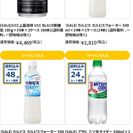
お問い合わせ
特定商取引法表示について
(SALE)UCC上島珈琲 UCC BLACK無糖
（SALE）カルピス カルピスウォーター 500
プライバシーポリシー
缶 185g×30本×2ケース (60本)(送料無
ml×24本×1ケース(24本) (送料無料 、一
料、一部地域は除く)
部地域は除く)
利用規約
¥4,469
¥2,810
通常価格：
（税込）
通常価格：
（税込）
会社概要
カートに入れる
カートに入れる
（SALE）カルピス カルピスウォーター 500
(SALE) アサヒ 三ツ矢サイダー 500ml×2