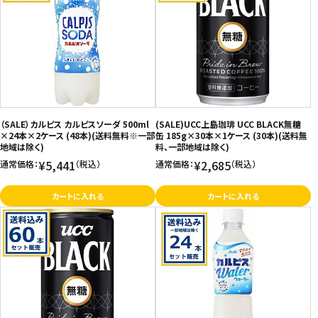
価格が安い
飲料
価格が高い
お気に入り登録数
酒類
日用品
（SALE）カルピス カルピスソーダ 500ml
(SALE)UCC上島珈琲 UCC BLACK無糖
ギフト
×24本×2ケース (48本)(送料無料※一部
缶 185g×30本×1ケース (30本)(送料無
地域は除く)
料、一部地域は除く)
¥5,441
¥2,685
通常価格：
（税込）
通常価格：
（税込）
セール
カートに入れる
カートに入れる
フードロス
ペット用品
SHOP GUIDE
ご利用ガイド