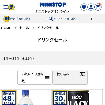
0
search
カテゴリから探す
キーワードから探す
HOME
»
セール
»
ドリンクセール
ACCOUNT MENU
ドリンクセール
meeting_room
person
ログイン
新規登録
セール商品
1件～38件（全38件）
カテゴリから探す
tune
お気に入り登録
絞り込み
list
冷凍食品
数
商品名
スイーツ
新着順
発売日順
お菓子