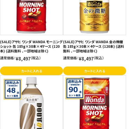
価格が高い
飲料
お気に入り登録数
酒類
日用品
(SALE)アサヒ ワンダ WANDA モーニング
(SALE)アサヒ ワンダ WANDA 金の微糖
ショット 缶 185g×30本×4ケース (120
缶 185g×30本×4ケース (120本) (送料
本) (送料無料 、一部地域は除く)
無料 、一部地域は除く)
ギフト
¥8,497
¥8,497
通常価格：
（税込）
通常価格：
（税込）
セール
カートに入れる
カートに入れる
フードロス
ペット用品
SHOP GUIDE
ご利用ガイド