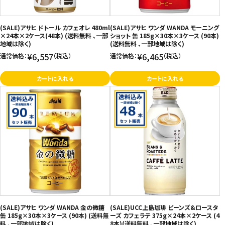
お問い合わせ
(SALE)アサヒ ドトール カフェオレ 480ml
(SALE)アサヒ ワンダ WANDA モーニング
特定商取引法表示について
×24本×2ケース(48本) (送料無料 、一部
ショット 缶 185g×30本×3ケース (90本)
地域は除く)
(送料無料 、一部地域は除く)
プライバシーポリシー
¥6,557
¥6,465
通常価格：
（税込）
通常価格：
（税込）
利用規約
カートに入れる
カートに入れる
会社概要
(SALE)アサヒ ワンダ WANDA 金の微糖
(SALE)UCC上島珈琲 ビーンズ&ロースタ
缶 185g×30本×3ケース (90本) (送料無
ーズ カフェラテ 375g×24本×2ケース (4
料 、一部地域は除く)
8本)(送料無料 、一部地域は除く)