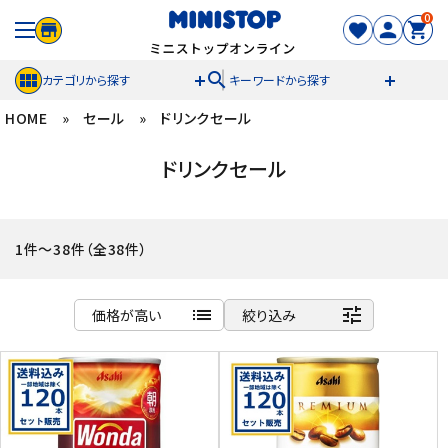
0
search
カテゴリから探す
キーワードから探す
HOME
»
セール
»
ドリンクセール
ACCOUNT MENU
ドリンクセール
meeting_room
person
ログイン
新規登録
セール商品
1件～38件（全38件）
カテゴリから探す
list
tune
価格が高い
絞り込み
冷凍食品
商品名
新着順
スイーツ
発売日順
価格が安い
お菓子