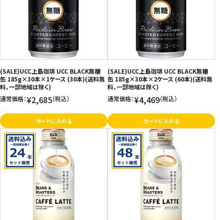
価格が高い
飲料
お気に入り登録数
酒類
日用品
(SALE)UCC上島珈琲 UCC BLACK無糖
(SALE)UCC上島珈琲 UCC BLACK無糖
缶 185g×30本×1ケース (30本)(送料無
缶 185g×30本×2ケース (60本)(送料無
料、一部地域は除く)
料、一部地域は除く)
ギフト
¥2,685
¥4,469
通常価格：
（税込）
通常価格：
（税込）
セール
カートに入れる
カートに入れる
フードロス
ペット用品
SHOP GUIDE
ご利用ガイド