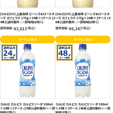
お問い合わせ
(SALE)UCC上島珈琲 ビーンズ&ロースタ
(SALE)UCC上島珈琲 ビーンズ&ロースタ
特定商取引法表示について
ーズ カフェラテ 375g×24本×1ケース (2
ーズ カフェラテ 375g×24本×2ケース (4
4本)(送料無料 、一部地域は除く)
8本)(送料無料 、一部地域は除く)
プライバシーポリシー
¥3,613
¥6,347
通常価格：
（税込）
通常価格：
（税込）
利用規約
カートに入れる
カートに入れる
会社概要
（SALE）カルピス カルピスソーダ 500ml
（SALE）カルピス カルピスソーダ 500ml
×24本×1ケース (24本)(送料無料※一部
×24本×2ケース (48本)(送料無料※一部
地域は除く)
地域は除く)