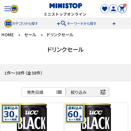
0
search
カテゴリから探す
キーワードから探す
HOME
»
セール
»
ドリンクセール
ACCOUNT MENU
ドリンクセール
meeting_room
person
ログイン
新規登録
セール商品
1件～38件（全38件）
カテゴリから探す
list
tune
発売日順
絞り込み
冷凍食品
商品名
新着順
スイーツ
発売日順
価格が安い
お菓子