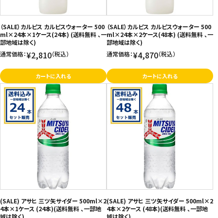
お問い合わせ
（SALE）カルピス カルピスウォーター 500
（SALE）カルピス カルピスウォーター 500
特定商取引法表示について
ml×24本×1ケース(24本) (送料無料 、一
ml×24本×2ケース(48本) (送料無料 、一
部地域は除く)
部地域は除く)
プライバシーポリシー
¥2,810
¥4,870
通常価格：
（税込）
通常価格：
（税込）
利用規約
カートに入れる
カートに入れる
会社概要
(SALE) アサヒ 三ツ矢サイダー 500ml×2
(SALE) アサヒ 三ツ矢サイダー 500ml×2
4本×1ケース (24本)(送料無料 、一部地
4本×2ケース (48本)(送料無料 、一部地
域は除く)
域は除く)