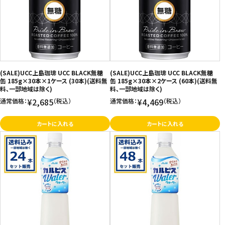
価格が高い
飲料
お気に入り登録数
酒類
日用品
(SALE)UCC上島珈琲 UCC BLACK無糖
(SALE)UCC上島珈琲 UCC BLACK無糖
缶 185g×30本×1ケース (30本)(送料無
缶 185g×30本×2ケース (60本)(送料無
料、一部地域は除く)
料、一部地域は除く)
ギフト
¥2,685
¥4,469
通常価格：
（税込）
通常価格：
（税込）
セール
カートに入れる
カートに入れる
フードロス
ペット用品
SHOP GUIDE
ご利用ガイド