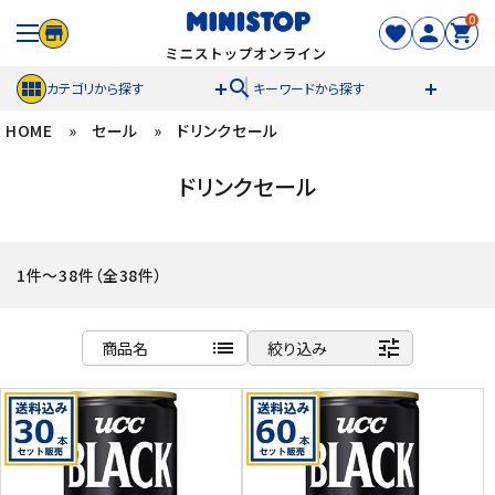
0
search
カテゴリから探す
キーワードから探す
HOME
»
セール
»
ドリンクセール
ACCOUNT MENU
ドリンクセール
meeting_room
person
ログイン
新規登録
セール商品
1件～38件（全38件）
カテゴリから探す
list
tune
商品名
絞り込み
冷凍食品
商品名
新着順
スイーツ
発売日順
価格が安い
お菓子