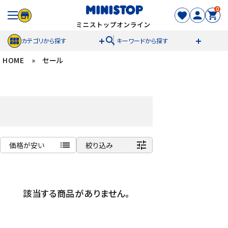
0
search
カテゴリから探す
キーワードから探す
HOME
»
セール
ACCOUNT MENU
meeting_room
person
ログイン
新規登録
セール商品
list
tune
価格が安い
絞り込み
カテゴリから探す
商品名
冷凍食品
新着順
該当する商品がありません。
発売日順
スイーツ
価格が安い
価格が高い
お菓子