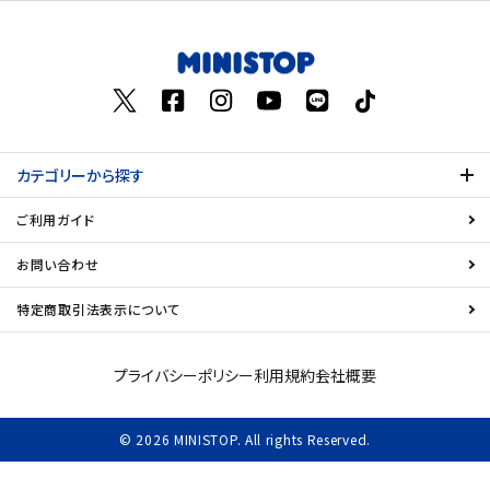
お気に入り登録数
飲料
酒類
日用品
カテゴリーから探す
ギフト
ご利用ガイド
セール
お問い合わせ
特定商取引法表示について
フードロス
ペット用品
プライバシーポリシー
利用規約
会社概要
SHOP GUIDE
© 2026 MINISTOP. All rights Reserved.
ご利用ガイド