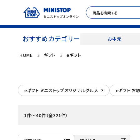
おすすめカテゴリー
お中元
HOME
»
ギフト
»
eギフト
ACCOUNT MENU
meeting_room
person
ログイン
新規登録
eギフト ミニストップオリジナルグルメ
eギフト お
セール商品
カテゴリから探す
1件～40件（全321件）
冷凍食品