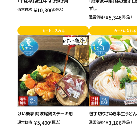
「千成亭」近江牛 すき焼き用
「総本家平宗」柿の葉ずし
ずし
¥10,800
通常価格：
（税込）
¥5,346
通常価格：
（税込）
カートに入れる
カートに入れる
けい樂亭 阿波尾鶏ステーキ用
包丁切りさぬき半生うどん
¥5,400
¥3,186
通常価格：
（税込）
通常価格：
（税込）