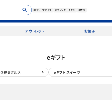
search
#Xフライドポテト
#クランキーチキン
#特水
アウトレット
お菓子
eギフト
取り寄せグルメ
eギフト スイーツ