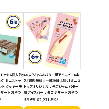
モナカ6個入【送
いちごジャム＆バター風アイスバー6本
】 ミニストッ
入【送料無料※一部地域は除く】 ミニス
ト クッキー モ
トップオリジナル いちごジャム バター
デザート おやつ
風 アイスバー いちご デザート おやつ
¥2,231
）
通常価格：
（税込）