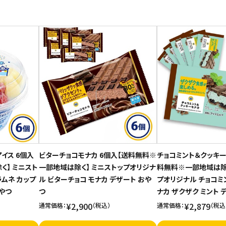
イス 6個入
ビターチョコモナカ 6個入【送料無料※
チョコミント＆クッキー
く】 ミニスト
一部地域は除く】 ミニストップオリジナ
料無料※一部地域は除く
ムネ カップ
ル ビターチョコ モナカ デザート おや
プオリジナル チョコミン
おやつ
つ
ナカ ザクザク ミント 
¥2,900
¥2,879
通常価格：
（税込）
通常価格：
（税込