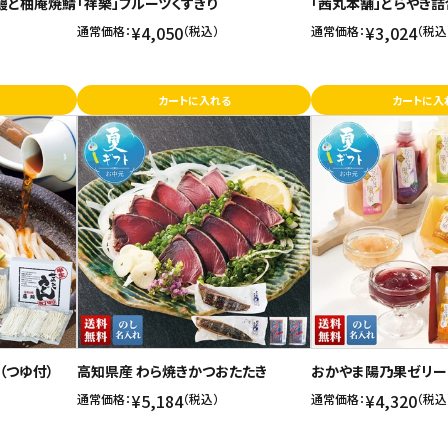
鰻と柚庵焼鯖
「祥樂」フルーツくずきり
「茜丸本舗」どらやき詰
¥4,050
¥3,024
通常価格：
（税込）
通常価格：
（税込
カートに入れる
カートに入
（つゆ付）
高知県産 わら焼きかつおたたき
おかやま陽乃果ゼリー
¥5,184
¥4,320
通常価格：
（税込）
通常価格：
（税込