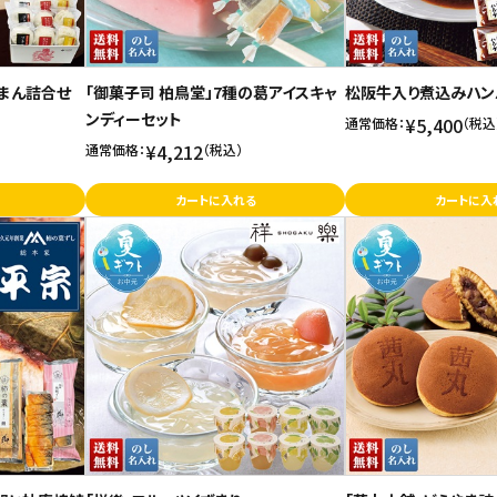
まん詰合せ
「御菓子司 柏鳥堂」7種の葛アイスキャ
松阪牛入り煮込みハン
ンディーセット
¥5,400
通常価格：
（税込
¥4,212
通常価格：
（税込）
カートに入れる
カートに入