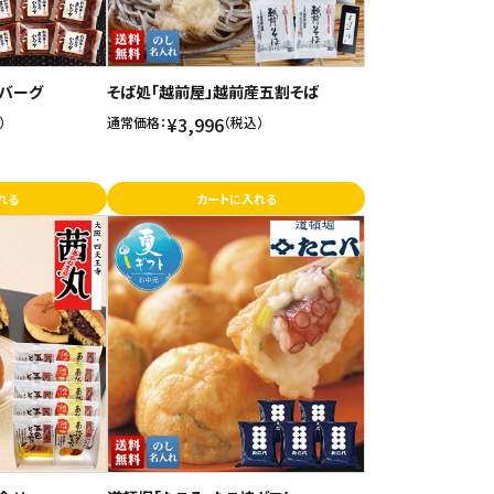
バーグ
そば処「越前屋」越前産五割そば
¥3,996
）
通常価格：
（税込）
れる
カートに入れる