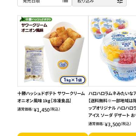
list
tune
発売日順
絞り込み
スイーツ
商品名
お菓子
新着順
発売日順
飲料
価格が安い
酒類
価格が高い
お気に入り登録数
日用品
ギフト
セール
十勝ハッシュドポテト サワークリーム
ハロハロラムネみたいなア
オニオン風味 1kg［冷凍食品］
【送料無料※一部地域は除
フードロス
ップオリジナル ハロハロラ
¥1,450
通常価格：
（税込）
アイス ソーダ デザート 
ペット用品
¥3,500
通常価格：
（税込）
SHOP GUIDE