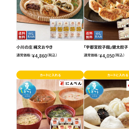
小川の庄 縄文おやき
「宇都宮餃子館」健太餃子
¥4,860
¥4,050
通常価格：
（税込）
通常価格：
（税込）
カートに入れる
カートに入れる