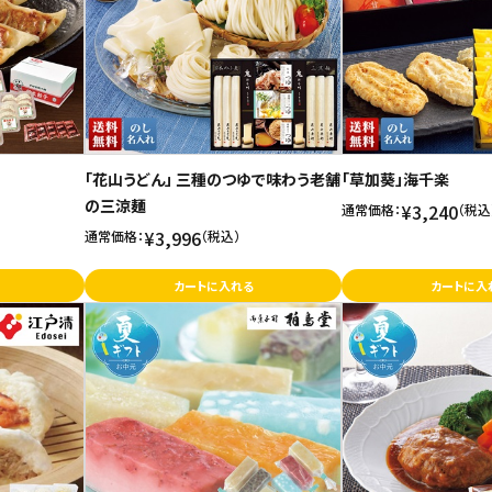
「花山うどん」 三種のつゆで味わう老舗
「草加葵」海千楽
の三涼麺
¥3,240
通常価格：
（税込
¥3,996
通常価格：
（税込）
カートに入れる
カートに入