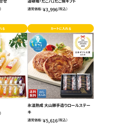
合せ
道頓堀「たこ八」たこ焼ギフト
¥3,996
）
通常価格：
（税込）
れる
カートに入れる
氷温熟成 大山豚手造りロールステー
キ
）
¥5,616
通常価格：
（税込）