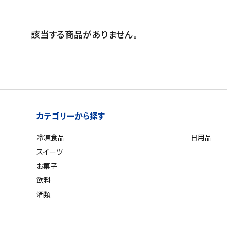
スイーツ
発売日順
お菓子
価格が安い
該当する商品がありません。
価格が高い
飲料
お気に入り登録数
酒類
日用品
カテゴリーから探す
ギフト
冷凍食品
日用品
セール
スイーツ
お菓子
フードロス
飲料
酒類
ペット用品
SHOP GUIDE