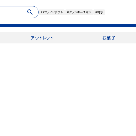
search
#Xフライドポテト
#クランキーチキン
#特水
アウトレット
お菓子