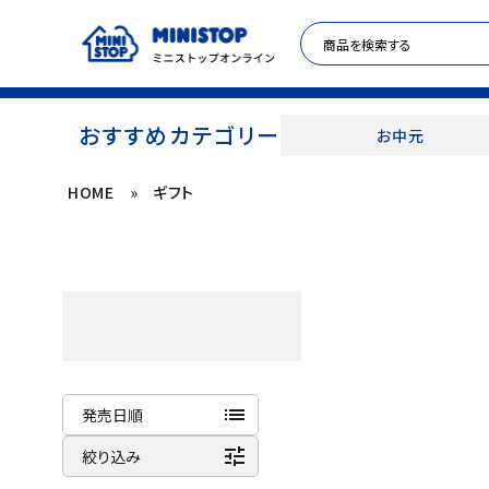
おすすめカテゴリー
お中元
HOME
»
ギフト
ACCOUNT MENU
meeting_room
person
ログイン
新規登録
セール商品
カテゴリから探す
list
発売日順
冷凍食品
tune
商品名
絞り込み
新着順