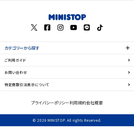
お気に入り登録数
飲料
酒類
日用品
カテゴリーから探す
ギフト
ご利用ガイド
セール
お問い合わせ
特定商取引法表示について
フードロス
ペット用品
プライバシーポリシー
利用規約
会社概要
SHOP GUIDE
© 2026 MINISTOP. All rights Reserved.
ご利用ガイド