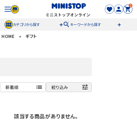
0
search
カテゴリから探す
キーワードから探す
HOME
»
ギフト
ACCOUNT MENU
meeting_room
person
ログイン
新規登録
セール商品
list
tune
新着順
絞り込み
カテゴリから探す
商品名
冷凍食品
新着順
該当する商品がありません。
発売日順
スイーツ
価格が安い
価格が高い
お菓子