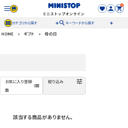
0
search
カテゴリから探す
キーワードから探す
HOME
»
ギフト
»
母の日
ACCOUNT MENU
meeting_room
person
ログイン
新規登録
セール商品
tune
お気に入り登録
絞り込み
カテゴリから探す
list
数
冷凍食品
商品名
新着順
スイーツ
該当する商品がありません。
発売日順
価格が安い
お菓子