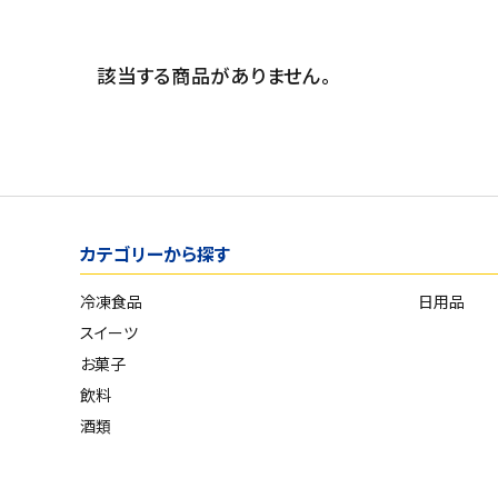
スイーツ
発売日順
お菓子
価格が安い
該当する商品がありません。
価格が高い
飲料
お気に入り登録数
酒類
日用品
カテゴリーから探す
ギフト
冷凍食品
日用品
セール
スイーツ
お菓子
フードロス
飲料
酒類
ペット用品
SHOP GUIDE