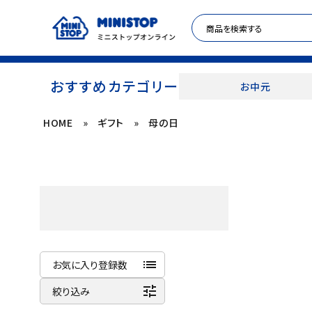
おすすめカテゴリー
お中元
HOME
»
ギフト
»
母の日
ACCOUNT MENU
meeting_room
person
ログイン
新規登録
セール商品
カテゴリから探す
list
お気に入り登録数
冷凍食品
tune
商品名
絞り込み
新着順