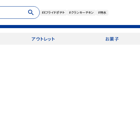
search
#Xフライドポテト
#クランキーチキン
#特水
アウトレット
お菓子