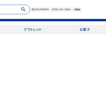
search
#Xフライドポテト
#クランキーチキン
#特水
アウトレット
お菓子