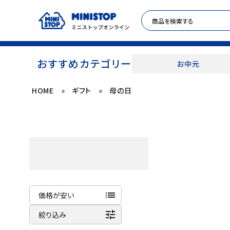
おすすめカテゴリー
お中元
HOME
»
ギフト
»
母の日
ACCOUNT MENU
meeting_room
person
ログイン
新規登録
セール商品
カテゴリから探す
list
価格が安い
冷凍食品
tune
商品名
絞り込み
新着順