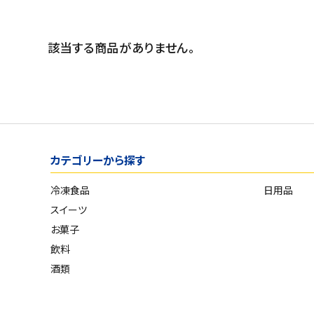
スイーツ
発売日順
お菓子
価格が安い
該当する商品がありません。
価格が高い
飲料
お気に入り登録数
酒類
日用品
カテゴリーから探す
ギフト
冷凍食品
日用品
セール
スイーツ
お菓子
フードロス
飲料
酒類
ペット用品
SHOP GUIDE