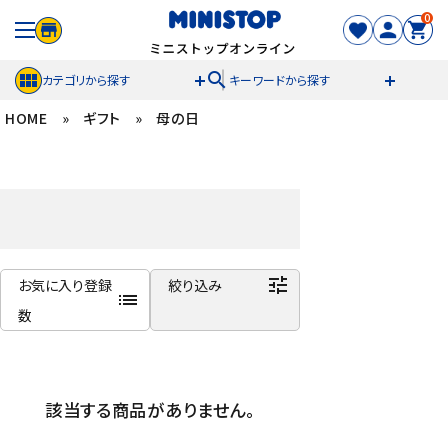
0
search
カテゴリから探す
キーワードから探す
HOME
»
ギフト
»
母の日
ACCOUNT MENU
meeting_room
person
ログイン
新規登録
セール商品
tune
お気に入り登録
絞り込み
カテゴリから探す
list
数
冷凍食品
商品名
新着順
スイーツ
該当する商品がありません。
発売日順
価格が安い
お菓子