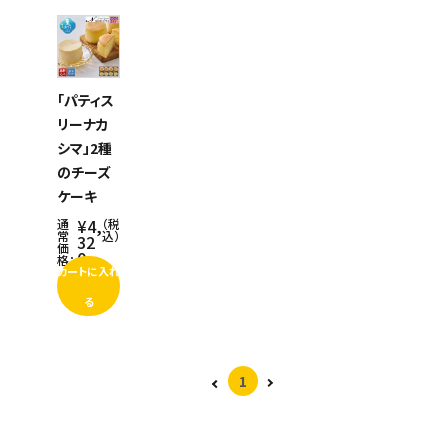
商品名
スイーツ
新着順
お菓子
発売日順
価格が安い
「パティス
飲料
価格が高い
リーナカ
シマ」2種
酒類
お気に入り登録数
のチーズ
ケーキ
日用品
¥4,
通
（税
常
込）
32
ギフト
価
0
格：
カートに入れ
セール
る
フードロス
1
ペット用品
SHOP GUIDE