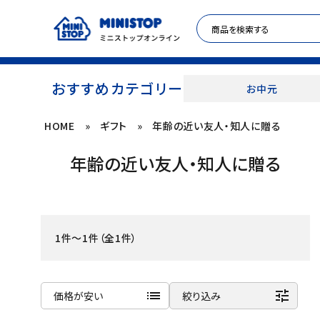
おすすめカテゴリー
お中元
HOME
»
ギフト
»
年齢の近い友人・知人に贈る
ACCOUNT MENU
年齢の近い友人・知人に贈る
meeting_room
person
ログイン
新規登録
セール商品
1件～1件（全1件）
カテゴリから探す
冷凍食品
list
tune
価格が安い
絞り込み