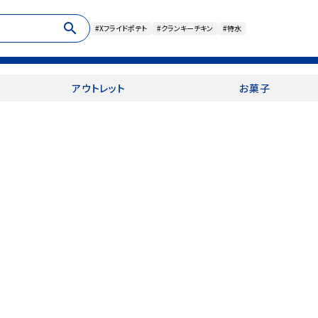
search
#Xフライドポテト
#クランキーチキン
#特水
アウトレット
お菓子