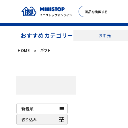
おすすめカテゴリー
お中元
HOME
»
ギフト
ACCOUNT MENU
meeting_room
person
ログイン
新規登録
セール商品
カテゴリから探す
list
新着順
冷凍食品
tune
商品名
絞り込み
新着順