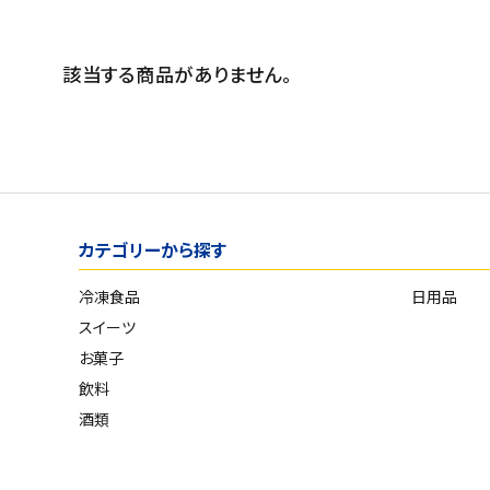
スイーツ
発売日順
お菓子
価格が安い
該当する商品がありません。
価格が高い
飲料
お気に入り登録数
酒類
日用品
カテゴリーから探す
ギフト
冷凍食品
日用品
セール
スイーツ
お菓子
フードロス
飲料
酒類
ペット用品
SHOP GUIDE