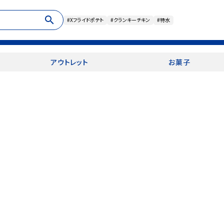
search
#Xフライドポテト
#クランキーチキン
#特水
アウトレット
お菓子