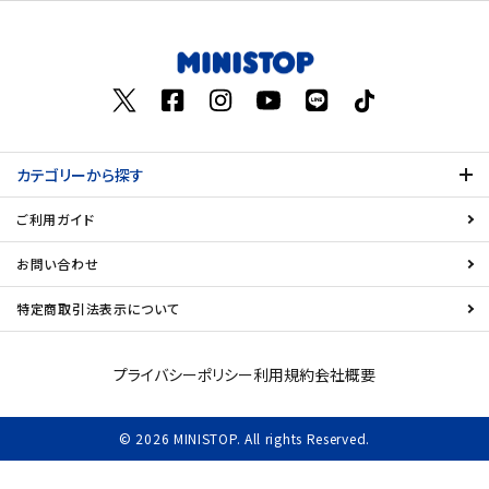
お気に入り登録数
飲料
酒類
日用品
カテゴリーから探す
ギフト
ご利用ガイド
セール
お問い合わせ
特定商取引法表示について
フードロス
ペット用品
プライバシーポリシー
利用規約
会社概要
SHOP GUIDE
© 2026 MINISTOP. All rights Reserved.
ご利用ガイド