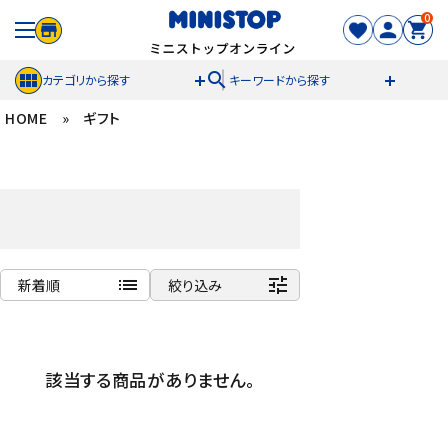
0
search
カテゴリから探す
キーワードから探す
HOME
»
ギフト
ACCOUNT MENU
meeting_room
person
ログイン
新規登録
セール商品
list
tune
新着順
絞り込み
カテゴリから探す
商品名
冷凍食品
新着順
該当する商品がありません。
発売日順
スイーツ
価格が安い
価格が高い
お菓子