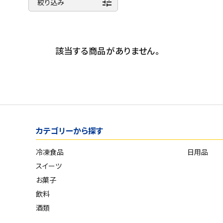
tune
商品名
スイーツ
絞り込み
新着順
お菓子
発売日順
価格が安い
該当する商品がありません。
飲料
価格が高い
酒類
お気に入り登録数
日用品
ギフト
カテゴリーから探す
セール
冷凍食品
日用品
スイーツ
フードロス
お菓子
飲料
ペット用品
酒類
SHOP GUIDE