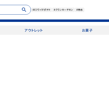
search
#Xフライドポテト
#クランキーチキン
#特水
アウトレット
お菓子