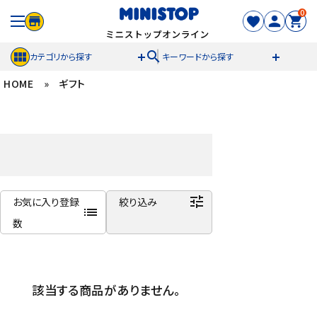
0
search
カテゴリから探す
キーワードから探す
HOME
»
ギフト
ACCOUNT MENU
meeting_room
person
ログイン
新規登録
セール商品
tune
お気に入り登録
絞り込み
カテゴリから探す
list
数
冷凍食品
商品名
新着順
スイーツ
該当する商品がありません。
発売日順
価格が安い
お菓子